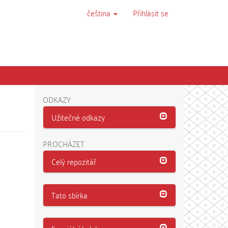
čeština
Přihlásit se
ODKAZY
Užitečné odkazy
PROCHÁZET
Celý repozitář
Tato sbírka