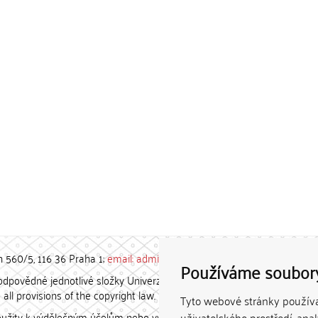
h 560/5, 116 36 Praha 1;
email: admin-repozitar [at] cuni.cz
Používáme soubor
povědné jednotlivé složky Univerzity Karlovy. / Each constituent
all provisions of the copyright law.
Tyto webové stránky používaj
užity k výdělečným účelům nebo vydávány za studijní, vědeckou
uživatelského prostředí, ana