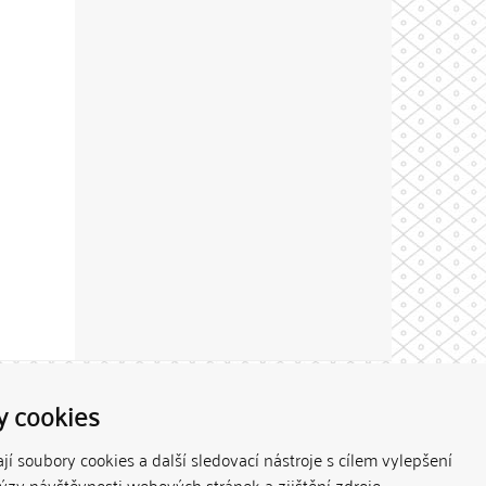
Theme by
y cookies
í soubory cookies a další sledovací nástroje s cílem vylepšení
lýzy návštěvnosti webových stránek a zjištění zdroje