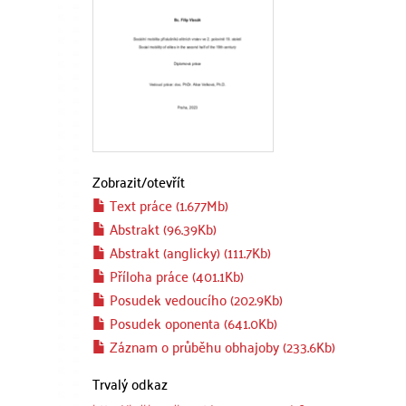
Zobrazit/
otevřít
Text práce (1.677Mb)
Abstrakt (96.39Kb)
Abstrakt (anglicky) (111.7Kb)
Příloha práce (401.1Kb)
Posudek vedoucího (202.9Kb)
Posudek oponenta (641.0Kb)
Záznam o průběhu obhajoby (233.6Kb)
Trvalý odkaz