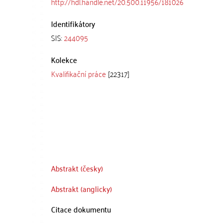
http://hdl.handle.net/20.500.11956/181026
Identifikátory
SIS:
244095
Kolekce
Kvalifikační práce
[22317]
Abstrakt (česky)
Abstrakt (anglicky)
Citace dokumentu