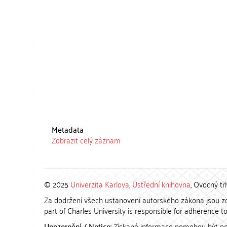
Metadata
Zobrazit celý záznam
© 2025
Univerzita Karlova
,
Ústřední knihovna
, Ovocný tr
Za dodržení všech ustanovení autorského zákona jsou zod
part of Charles University is responsible for adherence to 
Upozornění / Notice:
Získané informace nemohou být po