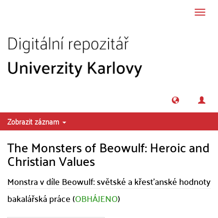
Přeskočit na obsah
Přepn
navig
Zobrazit záznam
The Monsters of Beowulf: Heroic and
Christian Values
Monstra v díle Beowulf: světské a křesťanské hodnoty
bakalářská práce (
OBHÁJENO
)