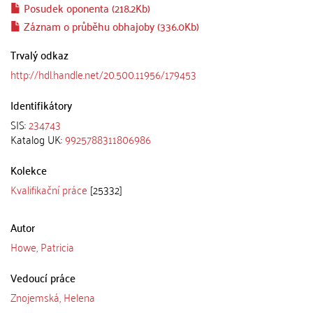
Posudek oponenta (218.2Kb)
Záznam o průběhu obhajoby (336.0Kb)
Trvalý odkaz
http://hdl.handle.net/20.500.11956/179453
Identifikátory
SIS:
234743
Katalog UK:
9925788311806986
Kolekce
Kvalifikační práce
[25332]
Autor
Howe, Patricia
Vedoucí práce
Znojemská, Helena