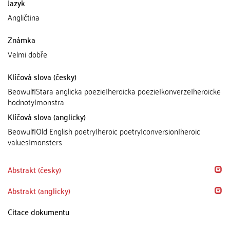
Jazyk
Angličtina
Známka
Velmi dobře
Klíčová slova (česky)
Beowulf|Stara anglicka poezie|heroicka poezie|konverze|heroicke
hodnoty|monstra
Klíčová slova (anglicky)
Beowulf|Old English poetry|heroic poetry|conversion|heroic
values|monsters
Abstrakt (česky)
Abstrakt (anglicky)
Citace dokumentu