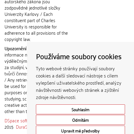
autorského zákona jsou
zodpovědné jednotlivé složky
Univerzity Karlovy. / Each
constituent part of Charles
University is responsible for
adherence to all provisions of the
copyright law.
Upozornění / Notice:
Získané
Používáme soubory cookies
informace nemohou být použity k
výdělečným účelům nebo vydávány
za studijní, vědeckou nebo jinou
Tyto webové stránky používají soubory
tvůrčí činnost jiné osoby než autora.
cookies a další sledovací nástroje s cílem
/ Any retrieved information shall not
vylepšení uživatelského prostředí, analýzy
be used for any commercial
návštěvnosti webových stránek a zjištění
purposes or claimed as results of
zdroje návštěvnosti.
studying, scientific or any other
creative activities of any person
Souhlasím
other than the author.
DSpace software
copyright © 2002-
Odmítám
2015
DuraSpace
Upravit mé předvolby