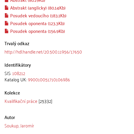
Abstrakt (anglicky) (80.14Kb)
Posudek vedoucího (183.1Kb)
Posudek oponenta (123.3Kb)
Posudek oponenta (156.9Kb)
Trvalý odkaz
http://hdl.handle.net/20.500.11956/17650
Identifikátory
SIS:
108212
Katalog UK:
990010051710106986
Kolekce
Kvalifikační práce
[25332]
Autor
Soukup, Jaromír