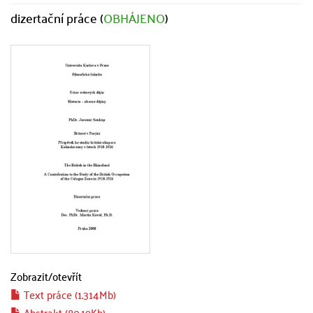
dizertační práce (
OBHÁJENO
)
Zobrazit/
otevřít
Text práce (1.314Mb)
Abstrakt (80.19Kb)