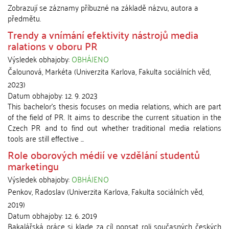
Zobrazují se záznamy příbuzné na základě názvu, autora a
předmětu.
Trendy a vnímání efektivity nástrojů media
ralations v oboru PR
Výsledek obhajoby:
OBHÁJENO
Čalounová, Markéta
(
Univerzita Karlova, Fakulta sociálních věd
,
2023
)
Datum obhajoby:
12. 9. 2023
This bachelor's thesis focuses on media relations, which are part
of the field of PR. It aims to describe the current situation in the
Czech PR and to find out whether traditional media relations
tools are still effective ...
Role oborových médií ve vzdělání studentů
marketingu
Výsledek obhajoby:
OBHÁJENO
Penkov, Radoslav
(
Univerzita Karlova, Fakulta sociálních věd
,
2019
)
Datum obhajoby:
12. 6. 2019
Bakalářská práce si klade za cíl popsat roli současných českých