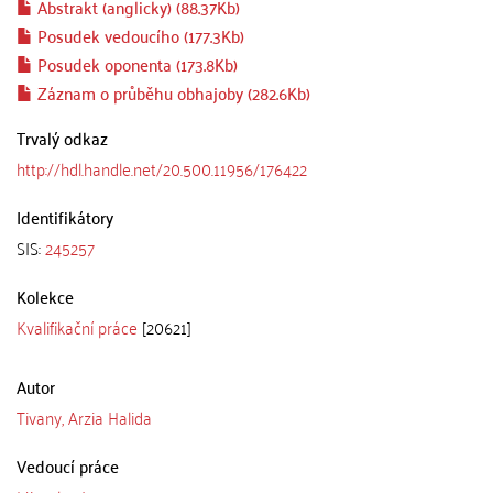
Abstrakt (anglicky) (88.37Kb)
Posudek vedoucího (177.3Kb)
Posudek oponenta (173.8Kb)
Záznam o průběhu obhajoby (282.6Kb)
Trvalý odkaz
http://hdl.handle.net/20.500.11956/176422
Identifikátory
SIS:
245257
Kolekce
Kvalifikační práce
[20621]
Autor
Tivany, Arzia Halida
Vedoucí práce