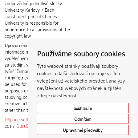
zodpovědné jednotlivé složky
Univerzity Karlovy. / Each
constituent part of Charles
University is responsible for
adherence to all provisions of the
copyright law.
Upozornění / Notice:
Získané
Používáme soubory cookies
informace nemohou být použity k
výdělečným účelům nebo vydávány
za studijní, vědeckou nebo jinou
Tyto webové stránky používají soubory
tvůrčí činnost jiné osoby než autora.
cookies a další sledovací nástroje s cílem
/ Any retrieved information shall not
vylepšení uživatelského prostředí, analýzy
be used for any commercial
návštěvnosti webových stránek a zjištění
purposes or claimed as results of
zdroje návštěvnosti.
studying, scientific or any other
creative activities of any person
Souhlasím
other than the author.
DSpace software
copyright © 2002-
Odmítám
2015
DuraSpace
Upravit mé předvolby