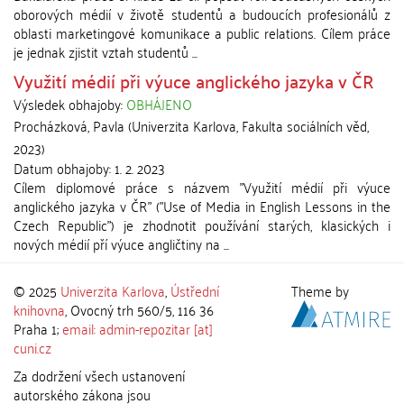
oborových médií v životě studentů a budoucích profesionálů z
oblasti marketingové komunikace a public relations. Cílem práce
je jednak zjistit vztah studentů ...
Využití médií při výuce anglického jazyka v ČR
Výsledek obhajoby:
OBHÁJENO
Procházková, Pavla
(
Univerzita Karlova, Fakulta sociálních věd
,
2023
)
Datum obhajoby:
1. 2. 2023
Cílem diplomové práce s názvem "Využití médií při výuce
anglického jazyka v ČR" ("Use of Media in English Lessons in the
Czech Republic") je zhodnotit používání starých, klasických i
nových médií pří výuce angličtiny na ...
© 2025
Univerzita Karlova
,
Ústřední
Theme by
knihovna
, Ovocný trh 560/5, 116 36
Praha 1;
email: admin-repozitar [at]
cuni.cz
Za dodržení všech ustanovení
autorského zákona jsou