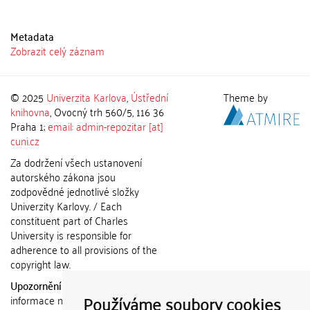
Metadata
Zobrazit celý záznam
© 2025
Univerzita Karlova
,
Ústřední
Theme by
knihovna
, Ovocný trh 560/5, 116 36
Praha 1;
email: admin-repozitar [at]
cuni.cz
Za dodržení všech ustanovení
autorského zákona jsou
zodpovědné jednotlivé složky
Univerzity Karlovy. / Each
constituent part of Charles
University is responsible for
adherence to all provisions of the
copyright law.
Upozornění / Notice:
Získané
Používáme soubory cookies
informace nemohou být použity k