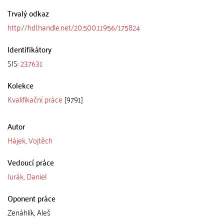
Trvalý odkaz
http://hdl.handle.net/20.500.11956/175824
Identifikátory
SIS:
237631
Kolekce
Kvalifikační práce
[9791]
Autor
Hájek, Vojtěch
Vedoucí práce
Jurák, Daniel
Oponent práce
Zenáhlík, Aleš