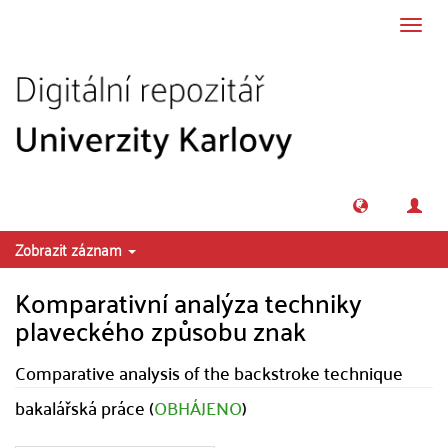
Přeskočit na obsah
Přepn
navig
Zobrazit záznam
Komparativní analýza techniky
plaveckého způsobu znak
Comparative analysis of the backstroke technique
bakalářská práce (
OBHÁJENO
)