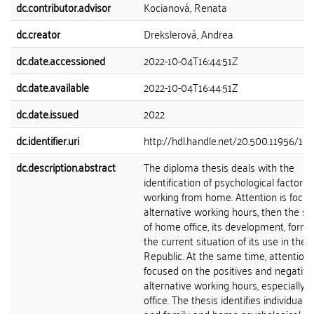
dc.contributor.advisor
Kocianová, Renata
dc.creator
Drekslerová, Andrea
dc.date.accessioned
2022-10-04T16:44:51Z
dc.date.available
2022-10-04T16:44:51Z
dc.date.issued
2022
dc.identifier.uri
http://hdl.handle.net/20.500.11956/17
dc.description.abstract
The diploma thesis deals with the
identification of psychological factors 
working from home. Attention is focu
alternative working hours, then the su
of home office, its development, form
the current situation of its use in the
Republic. At the same time, attention 
focused on the positives and negative
alternative working hours, especially
office. The thesis identifies individual,