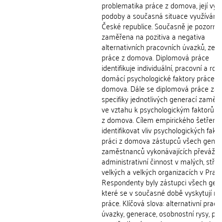
problematika práce z domova, její vývo
podoby a současná situace využívání 
České republice. Současně je pozorno
zaměřena na pozitiva a negativa
alternativních pracovních úvazků, zej
práce z domova. Diplomová práce
identifikuje individuální, pracovní a rod
domácí psychologické faktory práce z
domova. Dále se diplomová práce za
specifiky jednotlivých generací zamě
ve vztahu k psychologickým faktorům
z domova. Cílem empirického šetření 
identifikovat vliv psychologických fakt
práci z domova zástupců všech gener
zaměstnanců vykonávajících převážn
administrativní činnost v malých, stře
velkých a velkých organizacích v Praze
Respondenty byly zástupci všech gene
které se v současné době vyskytují na
práce. Klíčová slova: alternativní praco
úvazky, generace, osobnostní rysy, pr