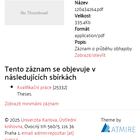
Název:
120434264.pdf
Velikost:
335.4Kb
Formát:
application/pdf
Popis:
Záznam o průběhu obhajoby
Zobrazit/
otevřít
Tento záznam se objevuje v
následujících sbírkách
Kvalifikační práce
[25332]
Theses
Zobrazit minimální záznam
© 2025
Univerzita Karlova
,
Ústřední
Theme by
knihovna
, Ovocný trh 560/5, 116 36
Praha 1;
email: admin-repozitar [at]
cuni.cz