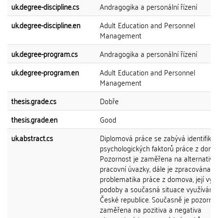
uk.degree-discipline.cs
Andragogika a personální řízení
uk.degree-discipline.en
Adult Education and Personnel
Management
uk.degree-program.cs
Andragogika a personální řízení
uk.degree-program.en
Adult Education and Personnel
Management
thesis.grade.cs
Dobře
thesis.grade.en
Good
uk.abstract.cs
Diplomová práce se zabývá identifikac
psychologických faktorů práce z domo
Pozornost je zaměřena na alternativn
pracovní úvazky, dále je zpracována
problematika práce z domova, její vývo
podoby a současná situace využívání 
České republice. Současně je pozorno
zaměřena na pozitiva a negativa