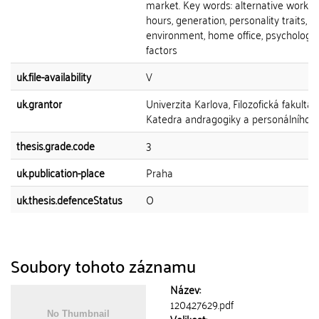
market. Key words: alternative workin
hours, generation, personality traits, 
environment, home office, psychologic
factors
uk.file-availability
V
uk.grantor
Univerzita Karlova, Filozofická fakulta,
Katedra andragogiky a personálního ří
thesis.grade.code
3
uk.publication-place
Praha
uk.thesis.defenceStatus
O
Soubory tohoto záznamu
Název:
120427629.pdf