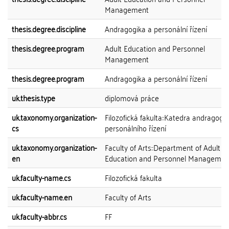
Management
thesis.degree.discipline
Andragogika a personální řízení
thesis.degree.program
Adult Education and Personnel
Management
thesis.degree.program
Andragogika a personální řízení
uk.thesis.type
diplomová práce
uk.taxonomy.organization-
Filozofická fakulta::Katedra andragogik
cs
personálního řízení
uk.taxonomy.organization-
Faculty of Arts::Department of Adult
en
Education and Personnel Managemen
uk.faculty-name.cs
Filozofická fakulta
uk.faculty-name.en
Faculty of Arts
uk.faculty-abbr.cs
FF