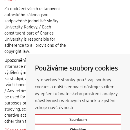
Za dodržení všech ustanovení
autorského zákona jsou
zodpovědné jednotlivé složky
Univerzity Karlovy. / Each
constituent part of Charles
University is responsible for
adherence to all provisions of the
copyright law.
Upozornění / Notice:
Získané
Používáme soubory cookies
informace nemohou být použity k
výdělečným účelům nebo vydávány
za studijní, vědeckou nebo jinou
Tyto webové stránky používají soubory
tvůrčí činnost jiné osoby než autora.
cookies a další sledovací nástroje s cílem
/ Any retrieved information shall not
vylepšení uživatelského prostředí, analýzy
be used for any commercial
návštěvnosti webových stránek a zjištění
purposes or claimed as results of
zdroje návštěvnosti.
studying, scientific or any other
creative activities of any person
Souhlasím
other than the author.
DSpace software
copyright © 2002-
Odmítám