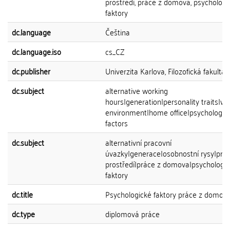
prostředí, práce z domova, psychologi
faktory
dc.language
Čeština
dc.language.iso
cs_CZ
dc.publisher
Univerzita Karlova, Filozofická fakulta
dc.subject
alternative working
hours|generation|personality traits|wo
environment|home office|psychologica
factors
dc.subject
alternativní pracovní
úvazky|generace|osobnostní rysy|prac
prostředí|práce z domova|psychologi
faktory
dc.title
Psychologické faktory práce z domov
dc.type
diplomová práce