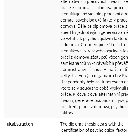
alternativních pracovních úvazků, zej
práce z domova. Diplomová práce
identifikuje individuální, pracovní a rod
domácí psychologické faktory práce z
domova. Dále se diplomová práce za
specifiky jednotlivých generací zamě
ve vztahu k psychologickým faktorům
z domova. Cílem empirického šetření 
identifikovat vliv psychologických fakt
práci z domova zástupců všech gener
zaměstnanců vykonávajících převážn
administrativní činnost v malých, stře
velkých a velkých organizacích v Praze
Respondenty byly zástupci všech gene
které se v současné době vyskytují na
práce. Klíčová slova: alternativní praco
úvazky, generace, osobnostní rysy, pr
prostředí, práce z domova, psychologi
faktory
uk.abstract.en
The diploma thesis deals with the
identification of psychological factors 