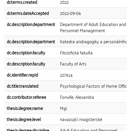
dcterms.created
2022
dcterms.dateAccepted
2022-09-06
dc.description.department
Department of Adult Education and
Personnel Management
dc.description.department
Katedra andragogiky a personálního ří
dc.description.faculty
Filozofická fakulta
dc.description.faculty
Faculty of Arts
dc.identifier.repId
227614
dc.title.translated
Psychological Factors of Home Office
dc.contributor.referee
Fonville, Alexandra
thesis.degree.name
Mgr.
thesis.degree.level
navazující magisterské
thesis.degree.discipline
Adult Education and Personnel