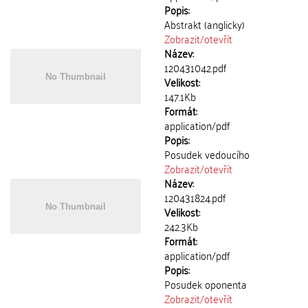
Popis:
Abstrakt (anglicky)
Zobrazit/
otevřít
Název:
120431042.pdf
Velikost:
147.1Kb
Formát:
application/pdf
Popis:
Posudek vedoucího
Zobrazit/
otevřít
Název:
120431824.pdf
Velikost:
242.3Kb
Formát:
application/pdf
Popis:
Posudek oponenta
Zobrazit/
otevřít