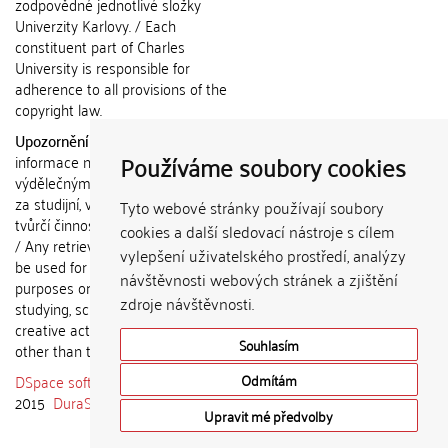
zodpovědné jednotlivé složky
Univerzity Karlovy. / Each
constituent part of Charles
University is responsible for
adherence to all provisions of the
copyright law.
Upozornění / Notice:
Získané
Používáme soubory cookies
informace nemohou být použity k
výdělečným účelům nebo vydávány
za studijní, vědeckou nebo jinou
Tyto webové stránky používají soubory
tvůrčí činnost jiné osoby než autora.
cookies a další sledovací nástroje s cílem
/ Any retrieved information shall not
vylepšení uživatelského prostředí, analýzy
be used for any commercial
návštěvnosti webových stránek a zjištění
purposes or claimed as results of
zdroje návštěvnosti.
studying, scientific or any other
creative activities of any person
Souhlasím
other than the author.
DSpace software
copyright © 2002-
Odmítám
2015
DuraSpace
Upravit mé předvolby