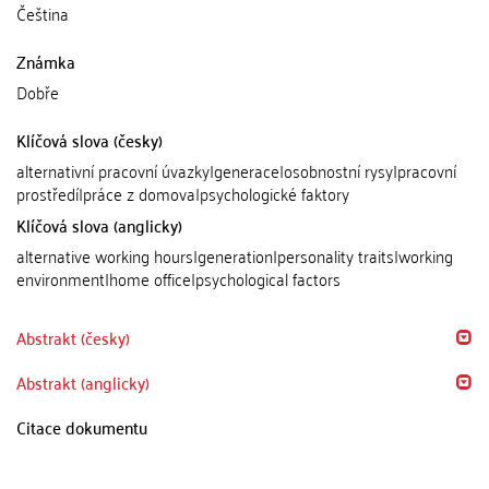
Čeština
Známka
Dobře
Klíčová slova (česky)
alternativní pracovní úvazky|generace|osobnostní rysy|pracovní
prostředí|práce z domova|psychologické faktory
Klíčová slova (anglicky)
alternative working hours|generation|personality traits|working
environment|home office|psychological factors
Abstrakt (česky)
Abstrakt (anglicky)
Citace dokumentu