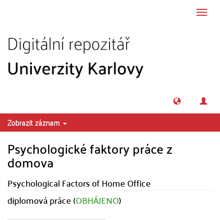
Přeskočit na obsah
Přepn
navig
Zobrazit záznam
Psychologické faktory práce z
domova
Psychological Factors of Home Office
diplomová práce (
OBHÁJENO
)