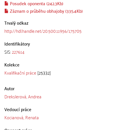
Posudek oponenta (242.3Kb)
Záznam o průběhu obhajoby (335.4Kb)
Trvalý odkaz
http://hdl.handle.net/20.500.11956/175705
Identifikátory
SIS:
227614
Kolekce
Kvalifikační práce
[25332]
Autor
Drekslerová, Andrea
Vedoucí práce
Kocianová, Renata