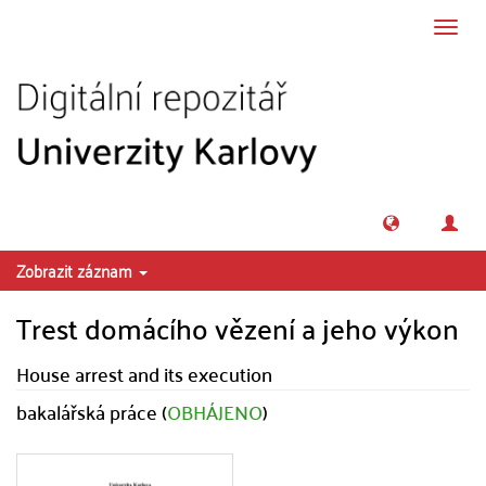
Přeskočit na obsah
Přepn
navig
Zobrazit záznam
Trest domácího vězení a jeho výkon
House arrest and its execution
bakalářská práce (
OBHÁJENO
)