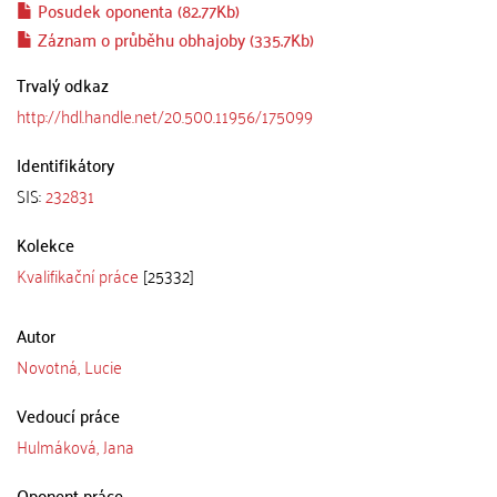
Posudek oponenta (82.77Kb)
Záznam o průběhu obhajoby (335.7Kb)
Trvalý odkaz
http://hdl.handle.net/20.500.11956/175099
Identifikátory
SIS:
232831
Kolekce
Kvalifikační práce
[25332]
Autor
Novotná, Lucie
Vedoucí práce
Hulmáková, Jana
Oponent práce