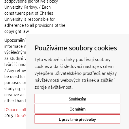
zodpovědné jednotlivé složky
Univerzity Karlovy. / Each
constituent part of Charles
University is responsible for
adherence to all provisions of the
copyright law.
Upozornění / Notice:
Získané
Používáme soubory cookies
informace nemohou být použity k
výdělečným účelům nebo vydávány
za studijní, vědeckou nebo jinou
Tyto webové stránky používají soubory
tvůrčí činnost jiné osoby než autora.
cookies a další sledovací nástroje s cílem
/ Any retrieved information shall not
vylepšení uživatelského prostředí, analýzy
be used for any commercial
návštěvnosti webových stránek a zjištění
purposes or claimed as results of
zdroje návštěvnosti.
studying, scientific or any other
creative activities of any person
Souhlasím
other than the author.
DSpace software
copyright © 2002-
Odmítám
2015
DuraSpace
Upravit mé předvolby