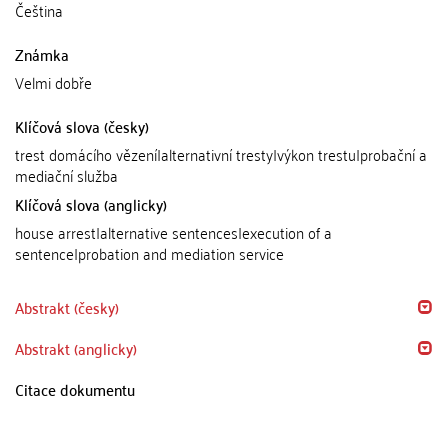
Čeština
Známka
Velmi dobře
Klíčová slova (česky)
trest domácího vězení|alternativní tresty|výkon trestu|probační a
mediační služba
Klíčová slova (anglicky)
house arrest|alternative sentences|execution of a
sentence|probation and mediation service
Abstrakt (česky)
Abstrakt (anglicky)
Citace dokumentu