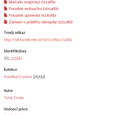
Abstrakt (anglicky) (119.4Kb)
Posudek vedoucího (200.4Kb)
Posudek oponenta (93.83Kb)
Záznam o průběhu obhajoby (335.2Kb)
Trvalý odkaz
http://hdl.handle.net/20.500.11956/174986
Identifikátory
SIS:
222483
Kolekce
Kvalifikační práce
[25332]
Autor
Tichá, Emilie
Vedoucí práce