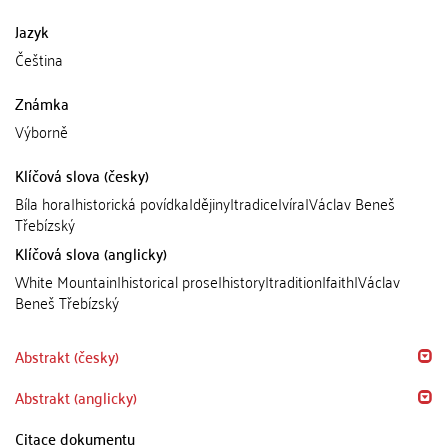
Jazyk
Čeština
Známka
Výborně
Klíčová slova (česky)
Bíla hora|historická povídka|dějiny|tradice|víra|Václav Beneš
Třebízský
Klíčová slova (anglicky)
White Mountain|historical prose|history|tradition|faith|Václav
Beneš Třebízský
Abstrakt (česky)
Abstrakt (anglicky)
Citace dokumentu