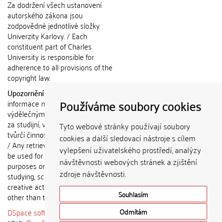
Za dodržení všech ustanovení
autorského zákona jsou
zodpovědné jednotlivé složky
Univerzity Karlovy. / Each
constituent part of Charles
University is responsible for
adherence to all provisions of the
copyright law.
Upozornění / Notice:
Získané
Používáme soubory cookies
informace nemohou být použity k
výdělečným účelům nebo vydávány
za studijní, vědeckou nebo jinou
Tyto webové stránky používají soubory
tvůrčí činnost jiné osoby než autora.
cookies a další sledovací nástroje s cílem
/ Any retrieved information shall not
vylepšení uživatelského prostředí, analýzy
be used for any commercial
návštěvnosti webových stránek a zjištění
purposes or claimed as results of
zdroje návštěvnosti.
studying, scientific or any other
creative activities of any person
Souhlasím
other than the author.
DSpace software
copyright © 2002-
Odmítám