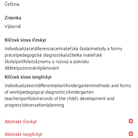
Čeština
Známka
Výborně
Klíčová slova (česky)
Individualizace|diferenciace|mateřská škola|metody a formy
práce|pedagogická diagnostika|učitelka mateřské
školy|portfolio|záznamy o rozvoji a pokroku
dítěte|pozorování|plánování
Klíčová slova (anglicky)
Individualization|differentiation|Kindergarten|methods and forms
of work|pedagogical diagnostics|kindergarten
teacher|portfolio|records of the child's development and
progress|observation|planning
Abstrakt (česky)
Abstrakt (anglicky)