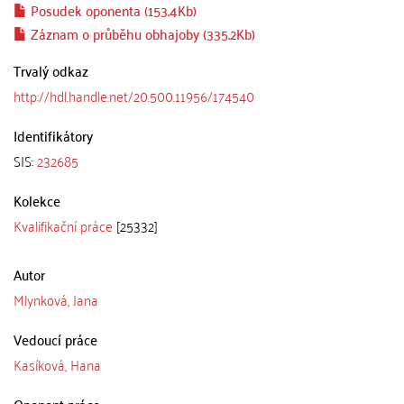
Posudek oponenta (153.4Kb)
Záznam o průběhu obhajoby (335.2Kb)
Trvalý odkaz
http://hdl.handle.net/20.500.11956/174540
Identifikátory
SIS:
232685
Kolekce
Kvalifikační práce
[25332]
Autor
Mlynková, Jana
Vedoucí práce
Kasíková, Hana