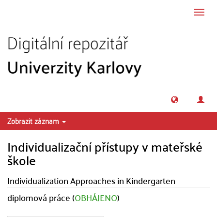
Přeskočit na obsah
Přepn
navig
Zobrazit záznam
Individualizační přístupy v mateřské
škole
Individualization Approaches in Kindergarten
diplomová práce (
OBHÁJENO
)