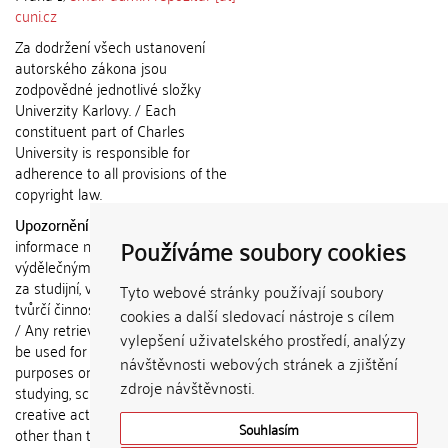
cuni.cz
Za dodržení všech ustanovení
autorského zákona jsou
zodpovědné jednotlivé složky
Univerzity Karlovy. / Each
constituent part of Charles
University is responsible for
adherence to all provisions of the
copyright law.
Upozornění / Notice:
Získané
Používáme soubory cookies
informace nemohou být použity k
výdělečným účelům nebo vydávány
za studijní, vědeckou nebo jinou
Tyto webové stránky používají soubory
tvůrčí činnost jiné osoby než autora.
cookies a další sledovací nástroje s cílem
/ Any retrieved information shall not
vylepšení uživatelského prostředí, analýzy
be used for any commercial
návštěvnosti webových stránek a zjištění
purposes or claimed as results of
zdroje návštěvnosti.
studying, scientific or any other
creative activities of any person
Souhlasím
other than the author.