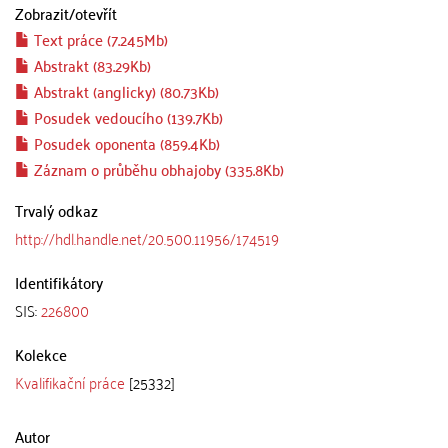
Zobrazit/
otevřít
Text práce (7.245Mb)
Abstrakt (83.29Kb)
Abstrakt (anglicky) (80.73Kb)
Posudek vedoucího (139.7Kb)
Posudek oponenta (859.4Kb)
Záznam o průběhu obhajoby (335.8Kb)
Trvalý odkaz
http://hdl.handle.net/20.500.11956/174519
Identifikátory
SIS:
226800
Kolekce
Kvalifikační práce
[25332]
Autor