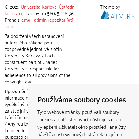
© 2025
Univerzita Karlova
,
Ústřední
Theme by
knihovna
, Ovocný trh 560/5, 116 36
Praha 1;
email: admin-repozitar [at]
cuni.cz
Za dodržení všech ustanovení
autorského zákona jsou
zodpovědné jednotlivé složky
Univerzity Karlovy. / Each
constituent part of Charles
University is responsible for
adherence to all provisions of the
copyright law.
Upozornění / Notice:
Získané
Používáme soubory cookies
informace nemohou být použity k
výdělečným účelům nebo vydávány
za studijní, vědeckou nebo jinou
Tyto webové stránky používají soubory
tvůrčí činnost jiné osoby než autora.
cookies a další sledovací nástroje s cílem
/ Any retrieved information shall not
vylepšení uživatelského prostředí, analýzy
be used for any commercial
návštěvnosti webových stránek a zjištění
purposes or claimed as results of