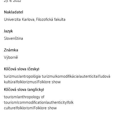
23. 6. 2022
Nakladatel
Univerzita Karlova, Filozofická fakulta
Jazyk
Slovenština
Známka
Výborně
Klíčová slova (česky)
turizmus|antropológia turizmu|komodifikácia|autenticita|ľudová
kultúra|folklorizmus|Folklore show
Klíčová slova (anglicky)
tourism|anthropology of
tourism|commodification|authenticity|folk
culture|folklorism|Folklore show