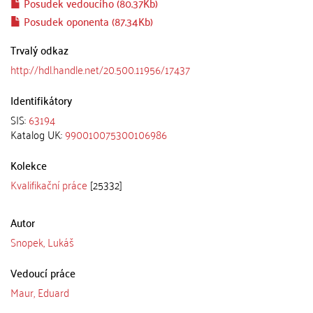
Posudek vedoucího (80.37Kb)
Posudek oponenta (87.34Kb)
Trvalý odkaz
http://hdl.handle.net/20.500.11956/17437
Identifikátory
SIS:
63194
Katalog UK:
990010075300106986
Kolekce
Kvalifikační práce
[25332]
Autor
Snopek, Lukáš
Vedoucí práce
Maur, Eduard