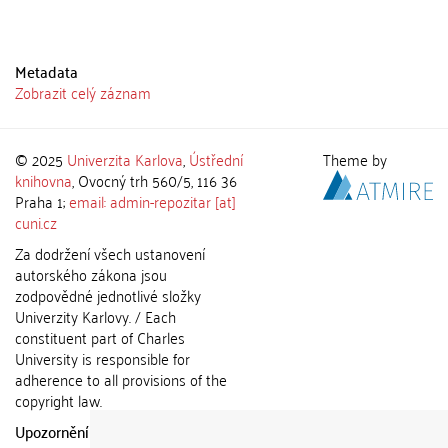
Metadata
Zobrazit celý záznam
© 2025
Univerzita Karlova
,
Ústřední
Theme by
knihovna
, Ovocný trh 560/5, 116 36
Praha 1;
email: admin-repozitar [at]
cuni.cz
Za dodržení všech ustanovení
autorského zákona jsou
zodpovědné jednotlivé složky
Univerzity Karlovy. / Each
constituent part of Charles
University is responsible for
adherence to all provisions of the
copyright law.
Upozornění / Notice:
Získané