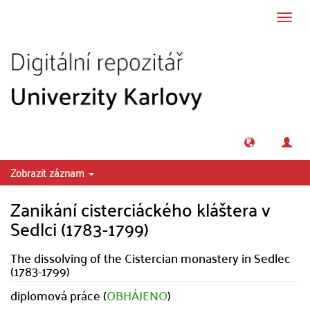
Přeskočit na obsah
Přepn
navig
Zobrazit záznam
Zanikání cisterciáckého kláštera v
Sedlci (1783-1799)
The dissolving of the Cistercian monastery in Sedlec
(1783-1799)
diplomová práce (
OBHÁJENO
)