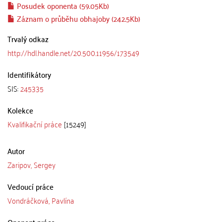
Posudek oponenta (59.05Kb)
Záznam o průběhu obhajoby (242.5Kb)
Trvalý odkaz
http://hdl.handle.net/20.500.11956/173549
Identifikátory
SIS:
245335
Kolekce
Kvalifikační práce
[15249]
Autor
Zaripov, Sergey
Vedoucí práce
Vondráčková, Pavlína