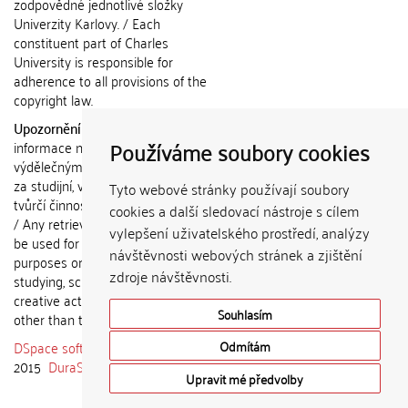
zodpovědné jednotlivé složky
Univerzity Karlovy. / Each
constituent part of Charles
University is responsible for
adherence to all provisions of the
copyright law.
Upozornění / Notice:
Získané
Používáme soubory cookies
informace nemohou být použity k
výdělečným účelům nebo vydávány
za studijní, vědeckou nebo jinou
Tyto webové stránky používají soubory
tvůrčí činnost jiné osoby než autora.
cookies a další sledovací nástroje s cílem
/ Any retrieved information shall not
vylepšení uživatelského prostředí, analýzy
be used for any commercial
návštěvnosti webových stránek a zjištění
purposes or claimed as results of
zdroje návštěvnosti.
studying, scientific or any other
creative activities of any person
Souhlasím
other than the author.
DSpace software
copyright © 2002-
Odmítám
2015
DuraSpace
Upravit mé předvolby