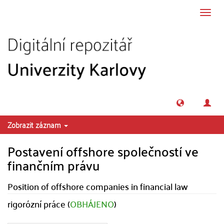
Přeskočit na obsah
Přepn
navig
Zobrazit záznam
Postavení offshore společností ve
finančním právu
Position of offshore companies in financial law
rigorózní práce (
OBHÁJENO
)