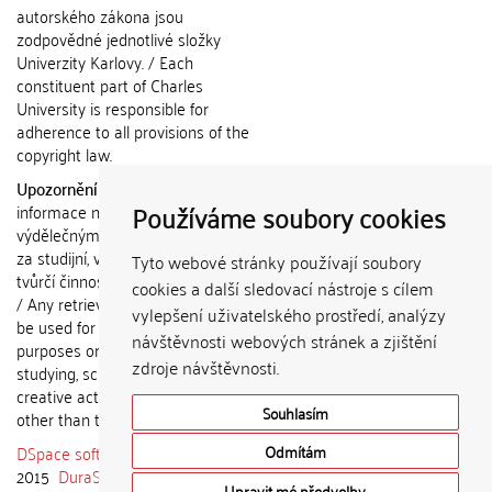
autorského zákona jsou
zodpovědné jednotlivé složky
Univerzity Karlovy. / Each
constituent part of Charles
University is responsible for
adherence to all provisions of the
copyright law.
Upozornění / Notice:
Získané
Používáme soubory cookies
informace nemohou být použity k
výdělečným účelům nebo vydávány
za studijní, vědeckou nebo jinou
Tyto webové stránky používají soubory
tvůrčí činnost jiné osoby než autora.
cookies a další sledovací nástroje s cílem
/ Any retrieved information shall not
vylepšení uživatelského prostředí, analýzy
be used for any commercial
návštěvnosti webových stránek a zjištění
purposes or claimed as results of
zdroje návštěvnosti.
studying, scientific or any other
creative activities of any person
Souhlasím
other than the author.
DSpace software
copyright © 2002-
Odmítám
2015
DuraSpace
Upravit mé předvolby