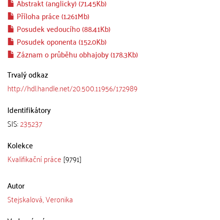
Abstrakt (anglicky) (71.45Kb)
Příloha práce (1.261Mb)
Posudek vedoucího (88.41Kb)
Posudek oponenta (152.0Kb)
Záznam o průběhu obhajoby (178.3Kb)
Trvalý odkaz
http://hdl.handle.net/20.500.11956/172989
Identifikátory
SIS:
235237
Kolekce
Kvalifikační práce
[9791]
Autor
Stejskalová, Veronika