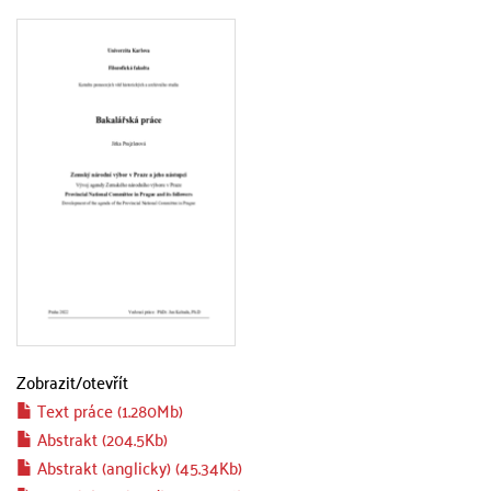
Zobrazit/
otevřít
Text práce (1.280Mb)
Abstrakt (204.5Kb)
Abstrakt (anglicky) (45.34Kb)