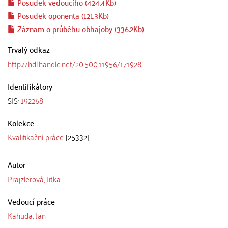
Posudek vedoucího (424.4Kb)
Posudek oponenta (121.3Kb)
Záznam o průběhu obhajoby (336.2Kb)
Trvalý odkaz
http://hdl.handle.net/20.500.11956/171928
Identifikátory
SIS:
192268
Kolekce
Kvalifikační práce
[25332]
Autor
Prajzlerová, Jitka
Vedoucí práce
Kahuda, Jan