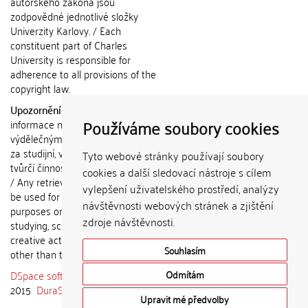
autorského zákona jsou
zodpovědné jednotlivé složky
Univerzity Karlovy. / Each
constituent part of Charles
University is responsible for
adherence to all provisions of the
copyright law.
Upozornění / Notice:
Získané
Používáme soubory cookies
informace nemohou být použity k
výdělečným účelům nebo vydávány
za studijní, vědeckou nebo jinou
Tyto webové stránky používají soubory
tvůrčí činnost jiné osoby než autora.
cookies a další sledovací nástroje s cílem
/ Any retrieved information shall not
vylepšení uživatelského prostředí, analýzy
be used for any commercial
návštěvnosti webových stránek a zjištění
purposes or claimed as results of
zdroje návštěvnosti.
studying, scientific or any other
creative activities of any person
Souhlasím
other than the author.
DSpace software
copyright © 2002-
Odmítám
2015
DuraSpace
Upravit mé předvolby