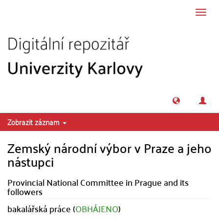
Přeskočit na obsah
Přepn
navig
Zobrazit záznam
Zemský národní výbor v Praze a jeho
nástupci
Provincial National Committee in Prague and its
followers
bakalářská práce (
OBHÁJENO
)