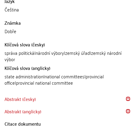
Jazyk
Čeština
Známka
Dobře
Klíčová slova (česky)
správa politická|národní výbory|zemský úřad|zemský národní
výbor
Klíčová slova (anglicky)
state administration|national committees|provincial
office|provincial national committee
Abstrakt (česky)
Abstrakt (anglicky)
Citace dokumentu