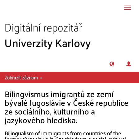
Přeskočit na obsah
Přepn
navig
Zobrazit záznam
Bilingvismus imigrantů ze zemí
bývalé Jugoslávie v České republice
ze sociálního, kulturního a
jazykového hlediska.
Bilingualism of immigrants from countries of the
former Yugoslavia in Czechia from a social, cultural