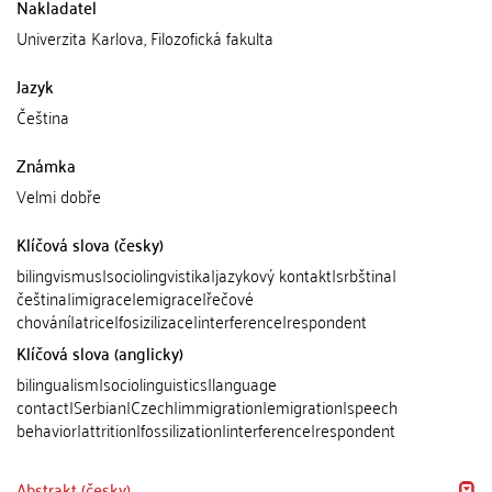
Nakladatel
Univerzita Karlova, Filozofická fakulta
Jazyk
Čeština
Známka
Velmi dobře
Klíčová slova (česky)
bilingvismus|sociolingvistika|jazykový kontakt|srbština|
čeština|imigrace|emigrace|řečové
chování|atrice|fosizilizace|interference|respondent
Klíčová slova (anglicky)
bilingualism|sociolinguistics|language
contact|Serbian|Czech|immigration|emigration|speech
behavior|attrition|fossilization|interference|respondent
Abstrakt (česky)