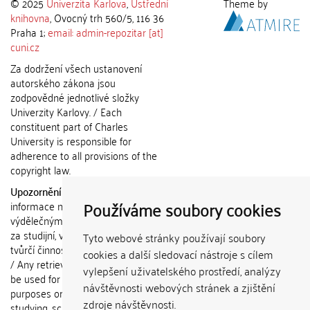
© 2025
Univerzita Karlova
,
Ústřední
Theme by
knihovna
, Ovocný trh 560/5, 116 36
Praha 1;
email: admin-repozitar [at]
cuni.cz
Za dodržení všech ustanovení
autorského zákona jsou
zodpovědné jednotlivé složky
Univerzity Karlovy. / Each
constituent part of Charles
University is responsible for
adherence to all provisions of the
copyright law.
Upozornění / Notice:
Získané
Používáme soubory cookies
informace nemohou být použity k
výdělečným účelům nebo vydávány
za studijní, vědeckou nebo jinou
Tyto webové stránky používají soubory
tvůrčí činnost jiné osoby než autora.
cookies a další sledovací nástroje s cílem
/ Any retrieved information shall not
vylepšení uživatelského prostředí, analýzy
be used for any commercial
návštěvnosti webových stránek a zjištění
purposes or claimed as results of
zdroje návštěvnosti.
studying, scientific or any other