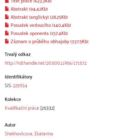
Text práce (623.3Kb)
Abstrakt (94.42Kb)
Abstrakt (anglicky) (28.25Kb)
Posudek vedoucího (140.4Kb)
Posudek oponenta (157.4Kb)
Záznam o průběhu obhajoby (337.5Kb)
Trvalý odkaz
http://hdl.handle.net/20.500.11956/171572
Identifikátory
SIS:
225934
Kolekce
Kvalifikační práce
[25332]
Autor
Shekhovtcova, Ekaterina