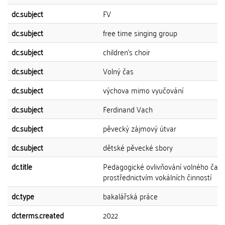
dc.subject
FV
dc.subject
free time singing group
dc.subject
children's choir
dc.subject
Volný čas
dc.subject
výchova mimo vyučování
dc.subject
Ferdinand Vach
dc.subject
pěvecký zájmový útvar
dc.subject
dětské pěvecké sbory
dc.title
Pedagogické ovlivňování volného čas
prostřednictvím vokálních činností
dc.type
bakalářská práce
dcterms.created
2022