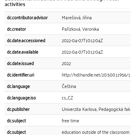
activities
dc.contributor.advisor
Marešová, Jiřina
dc.creator
Pařízková, Veronika
dc.date.accessioned
2022-04-07T10:12:04Z
dc.date.available
2022-04-07T10:12:04Z
dc.date.issued
2022
dc.identifier.uri
http://hdl.handle.net/20.500.11956/171
dc.language
Čeština
dc.language.iso
cs_CZ
dc.publisher
Univerzita Karlova, Pedagogická fakul
dc.subject
free time
dc.subject
education outside of the classroom