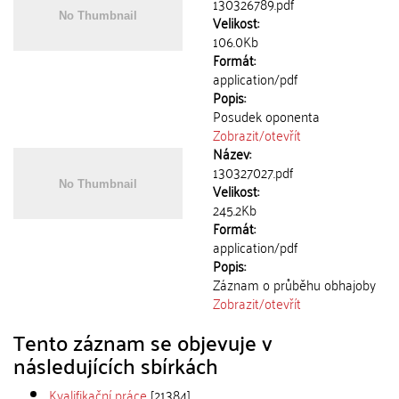
130326789.pdf
Velikost:
106.0Kb
Formát:
application/pdf
Popis:
Posudek oponenta
Zobrazit/
otevřít
Název:
130327027.pdf
Velikost:
245.2Kb
Formát:
application/pdf
Popis:
Záznam o průběhu obhajoby
Zobrazit/
otevřít
Tento záznam se objevuje v
následujících sbírkách
Kvalifikační práce
[21384]