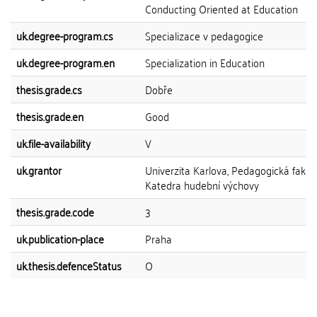
Conducting Oriented at Education
uk.degree-program.cs
Specializace v pedagogice
uk.degree-program.en
Specialization in Education
thesis.grade.cs
Dobře
thesis.grade.en
Good
uk.file-availability
V
uk.grantor
Univerzita Karlova, Pedagogická fakult
Katedra hudební výchovy
thesis.grade.code
3
uk.publication-place
Praha
uk.thesis.defenceStatus
O