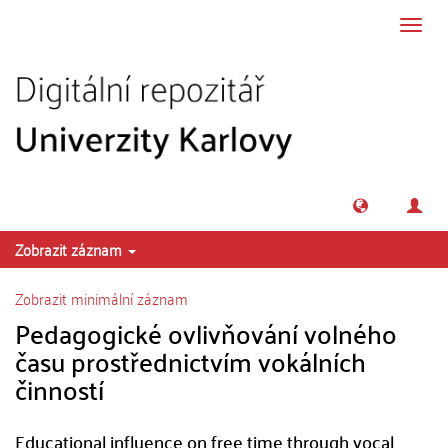
Přeskočit na obsah
Přepn
navig
Zobrazit záznam
Zobrazit minimální záznam
Pedagogické ovlivňování volného
času prostřednictvím vokálních
činností
Educational influence on free time through vocal