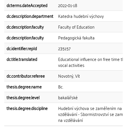
dcterms.dateAccepted
2022-01-18
dc.description.department
Katedra hudební výchovy
dc.description.faculty
Faculty of Education
dc.description.faculty
Pedagogická fakulta
dc.identifier.repId
235157
dc.title.translated
Educational influence on free time th
vocal activities
dc.contributor.referee
Novotný, Vít
thesis.degree.name
Bc.
thesis.degree.level
bakalářské
thesis.degree.discipline
Hudební výchova se zaměřením na
vzdělávání - Sbormistrovství se zamě
na vzdělávání