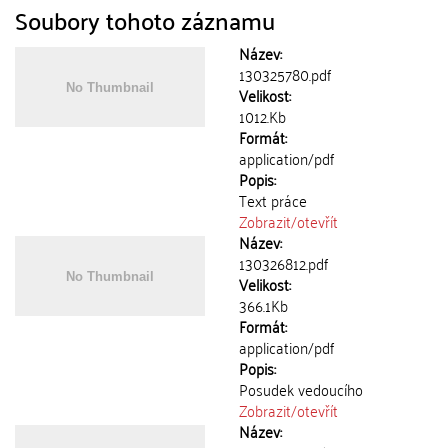
Soubory tohoto záznamu
Název:
130325780.pdf
Velikost:
1012.Kb
Formát:
application/pdf
Popis:
Text práce
Zobrazit/
otevřít
Název:
130326812.pdf
Velikost:
366.1Kb
Formát:
application/pdf
Popis:
Posudek vedoucího
Zobrazit/
otevřít
Název: