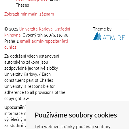
Theses
Zobrazit minimální záznam
© 2025
Univerzita Karlova
,
Ústřední
Theme by
knihovna
, Ovocný trh 560/5, 116 36
Praha 1;
email: admin-repozitar [at]
cuni.cz
Za dodržení všech ustanovení
autorského zákona jsou
zodpovědné jednotlivé složky
Univerzity Karlovy. / Each
constituent part of Charles
University is responsible for
adherence to all provisions of the
copyright law.
Upozornění / Notice:
Získané
Používáme soubory cookies
informace nemohou být použity k
výdělečným účelům nebo vydávány
za studijní, vědeckou nebo jinou
Tyto webové stránky používají soubory