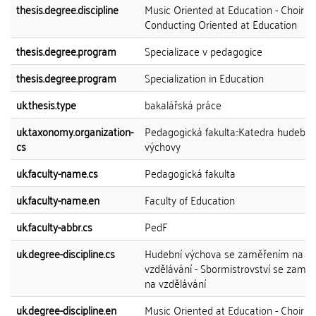
thesis.degree.discipline
Music Oriented at Education - Choir
Conducting Oriented at Education
thesis.degree.program
Specializace v pedagogice
thesis.degree.program
Specialization in Education
uk.thesis.type
bakalářská práce
uk.taxonomy.organization-
Pedagogická fakulta::Katedra hudební
cs
výchovy
uk.faculty-name.cs
Pedagogická fakulta
uk.faculty-name.en
Faculty of Education
uk.faculty-abbr.cs
PedF
uk.degree-discipline.cs
Hudební výchova se zaměřením na
vzdělávání - Sbormistrovství se zamě
na vzdělávání
uk.degree-discipline.en
Music Oriented at Education - Choir