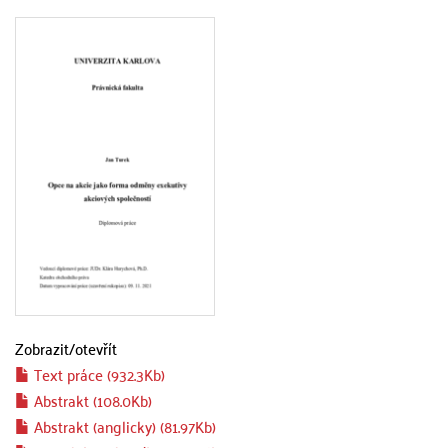
Zobrazit/
otevřít
Text práce (932.3Kb)
Abstrakt (108.0Kb)
Abstrakt (anglicky) (81.97Kb)