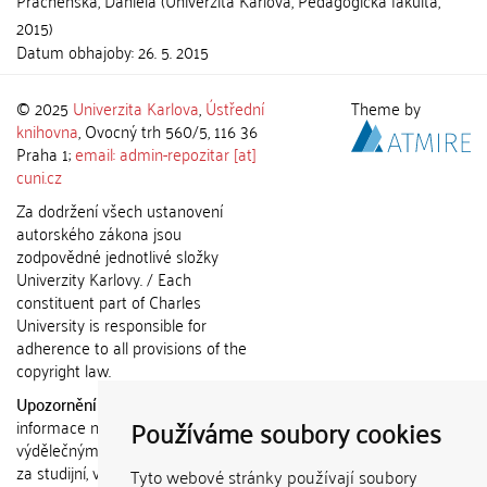
Práchenská, Daniela
(
Univerzita Karlova, Pedagogická fakulta
,
2015
)
Datum obhajoby:
26. 5. 2015
© 2025
Univerzita Karlova
,
Ústřední
Theme by
knihovna
, Ovocný trh 560/5, 116 36
Praha 1;
email: admin-repozitar [at]
cuni.cz
Za dodržení všech ustanovení
autorského zákona jsou
zodpovědné jednotlivé složky
Univerzity Karlovy. / Each
constituent part of Charles
University is responsible for
adherence to all provisions of the
copyright law.
Upozornění / Notice:
Získané
Používáme soubory cookies
informace nemohou být použity k
výdělečným účelům nebo vydávány
za studijní, vědeckou nebo jinou
Tyto webové stránky používají soubory