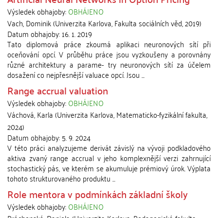
Výsledek obhajoby:
OBHÁJENO
Vach, Dominik
(
Univerzita Karlova, Fakulta sociálních věd
,
2019
)
Datum obhajoby:
16. 1. 2019
Tato diplomová práce zkoumá aplikaci neuronových sítí při
oceňování opcí. V průběhu práce jsou vyzkoušeny a porovnány
různé architektury a parame- try neuronových sítí za účelem
dosažení co nejpřesnější valuace opcí. Jsou ...
Range accrual valuation
Výsledek obhajoby:
OBHÁJENO
Váchová, Karla
(
Univerzita Karlova, Matematicko-fyzikální fakulta
,
2024
)
Datum obhajoby:
5. 9. 2024
V této práci analyzujeme derivát závislý na vývoji podkladového
aktiva zvaný range accrual v jeho komplexnější verzi zahrnující
stochastický pás, ve kterém se akumuluje prémiový úrok. Výplata
tohoto strukturovaného produktu ...
Role mentora v podmínkách základní školy
Výsledek obhajoby:
OBHÁJENO