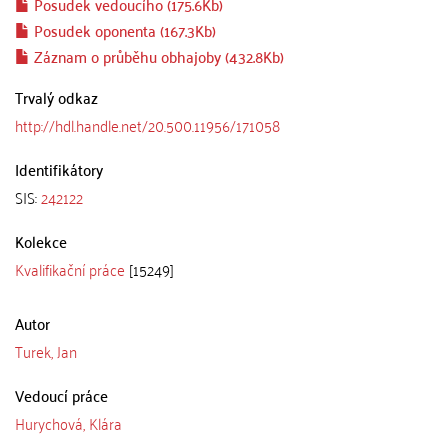
Posudek vedoucího (175.6Kb)
Posudek oponenta (167.3Kb)
Záznam o průběhu obhajoby (432.8Kb)
Trvalý odkaz
http://hdl.handle.net/20.500.11956/171058
Identifikátory
SIS:
242122
Kolekce
Kvalifikační práce
[15249]
Autor
Turek, Jan
Vedoucí práce
Hurychová, Klára