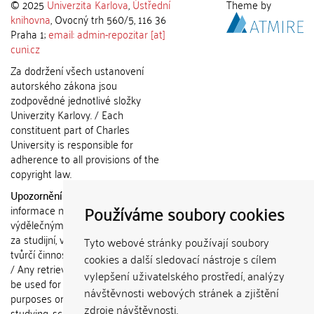
© 2025
Univerzita Karlova
,
Ústřední
Theme by
knihovna
, Ovocný trh 560/5, 116 36
Praha 1;
email: admin-repozitar [at]
cuni.cz
Za dodržení všech ustanovení
autorského zákona jsou
zodpovědné jednotlivé složky
Univerzity Karlovy. / Each
constituent part of Charles
University is responsible for
adherence to all provisions of the
copyright law.
Upozornění / Notice:
Získané
Používáme soubory cookies
informace nemohou být použity k
výdělečným účelům nebo vydávány
za studijní, vědeckou nebo jinou
Tyto webové stránky používají soubory
tvůrčí činnost jiné osoby než autora.
cookies a další sledovací nástroje s cílem
/ Any retrieved information shall not
vylepšení uživatelského prostředí, analýzy
be used for any commercial
návštěvnosti webových stránek a zjištění
purposes or claimed as results of
zdroje návštěvnosti.
studying, scientific or any other