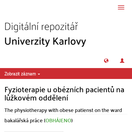
Přeskočit na obsah
Přepn
navig
Zobrazit záznam
Fyzioterapie u obézních pacientů na
lůžkovém oddělení
The physiotherapy with obese patienst on the ward
bakalářská práce (
OBHÁJENO
)