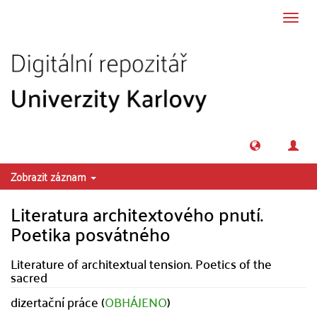
Přeskočit na obsah
Přepn
navig
Zobrazit záznam
Literatura architextového pnutí.
Poetika posvátného
Literature of architextual tension. Poetics of the
sacred
dizertační práce (
OBHÁJENO
)