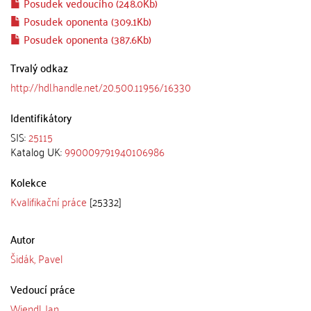
Posudek vedoucího (248.0Kb)
Posudek oponenta (309.1Kb)
Posudek oponenta (387.6Kb)
Trvalý odkaz
http://hdl.handle.net/20.500.11956/16330
Identifikátory
SIS:
25115
Katalog UK:
990009791940106986
Kolekce
Kvalifikační práce
[25332]
Autor
Šidák, Pavel
Vedoucí práce
Wiendl, Jan