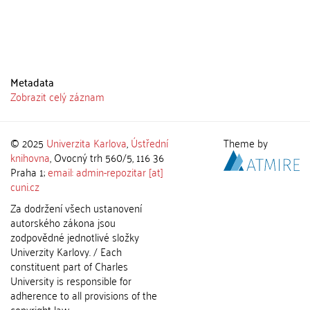
Metadata
Zobrazit celý záznam
© 2025
Univerzita Karlova
,
Ústřední
Theme by
knihovna
, Ovocný trh 560/5, 116 36
Praha 1;
email: admin-repozitar [at]
cuni.cz
Za dodržení všech ustanovení
autorského zákona jsou
zodpovědné jednotlivé složky
Univerzity Karlovy. / Each
constituent part of Charles
University is responsible for
adherence to all provisions of the
copyright law.