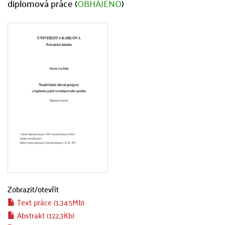
diplomová práce (
OBHÁJENO
)
Zobrazit/
otevřít
Text práce (1.345Mb)
Abstrakt (122.3Kb)