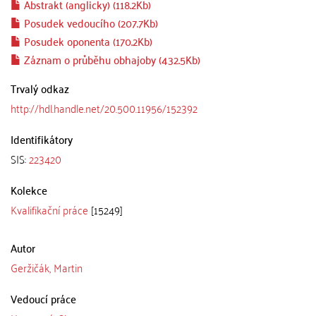
Abstrakt (anglicky) (118.2Kb)
Posudek vedoucího (207.7Kb)
Posudek oponenta (170.2Kb)
Záznam o průběhu obhajoby (432.5Kb)
Trvalý odkaz
http://hdl.handle.net/20.500.11956/152392
Identifikátory
SIS:
223420
Kolekce
Kvalifikační práce
[15249]
Autor
Geržičák, Martin
Vedoucí práce