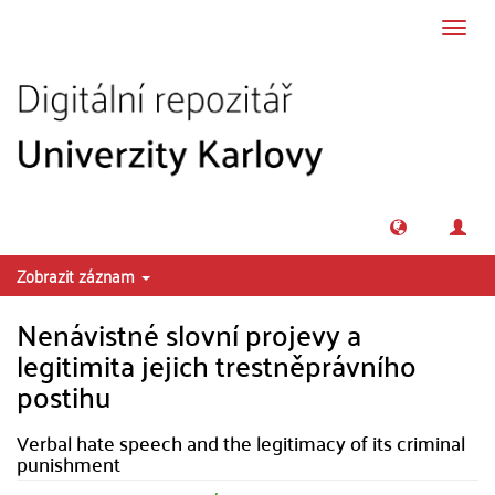
Přeskočit na obsah
Přepn
navig
Zobrazit záznam
Nenávistné slovní projevy a
legitimita jejich trestněprávního
postihu
Verbal hate speech and the legitimacy of its criminal
punishment