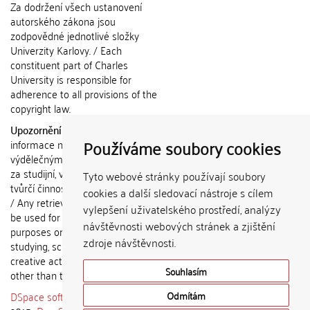
Za dodržení všech ustanovení
autorského zákona jsou
zodpovědné jednotlivé složky
Univerzity Karlovy. / Each
constituent part of Charles
University is responsible for
adherence to all provisions of the
copyright law.
Upozornění / Notice:
Získané
Používáme soubory cookies
informace nemohou být použity k
výdělečným účelům nebo vydávány
za studijní, vědeckou nebo jinou
Tyto webové stránky používají soubory
tvůrčí činnost jiné osoby než autora.
cookies a další sledovací nástroje s cílem
/ Any retrieved information shall not
vylepšení uživatelského prostředí, analýzy
be used for any commercial
návštěvnosti webových stránek a zjištění
purposes or claimed as results of
zdroje návštěvnosti.
studying, scientific or any other
creative activities of any person
Souhlasím
other than the author.
DSpace software
copyright © 2002-
Odmítám