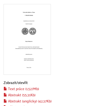
Zobrazit/
otevřít
Text práce (1.527Mb)
Abstrakt (55.31Kb)
Abstrakt (anglicky) (42.37Kb)