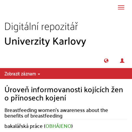
Přeskočit na obsah
Přepn
navig
Zobrazit záznam
Úroveň informovanosti kojících žen
o přínosech kojení
Breastfeeding women's awareness about the
benefits of breastfeeding
bakalářská práce (
OBHÁJENO
)