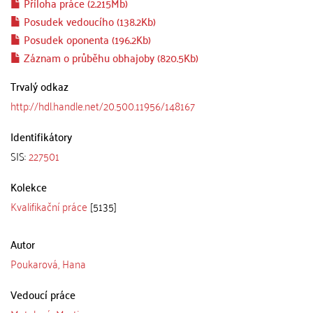
Příloha práce (2.215Mb)
Posudek vedoucího (138.2Kb)
Posudek oponenta (196.2Kb)
Záznam o průběhu obhajoby (820.5Kb)
Trvalý odkaz
http://hdl.handle.net/20.500.11956/148167
Identifikátory
SIS:
227501
Kolekce
Kvalifikační práce
[5135]
Autor
Poukarová, Hana
Vedoucí práce