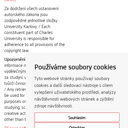
Za dodržení všech ustanovení
autorského zákona jsou
zodpovědné jednotlivé složky
Univerzity Karlovy. / Each
constituent part of Charles
University is responsible for
adherence to all provisions of the
copyright law.
Upozornění / Notice:
Získané
Používáme soubory cookies
informace nemohou být použity k
výdělečným účelům nebo vydávány
za studijní, vědeckou nebo jinou
Tyto webové stránky používají soubory
tvůrčí činnost jiné osoby než autora.
cookies a další sledovací nástroje s cílem
/ Any retrieved information shall not
vylepšení uživatelského prostředí, analýzy
be used for any commercial
návštěvnosti webových stránek a zjištění
purposes or claimed as results of
zdroje návštěvnosti.
studying, scientific or any other
creative activities of any person
Souhlasím
other than the author.
DSpace software
copyright © 2002-
Odmítám