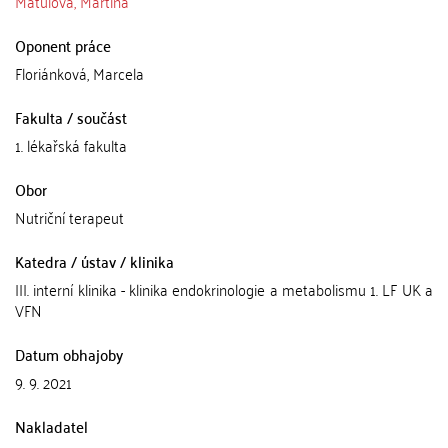
Matulová, Martina
Oponent práce
Floriánková, Marcela
Fakulta / součást
1. lékařská fakulta
Obor
Nutriční terapeut
Katedra / ústav / klinika
III. interní klinika - klinika endokrinologie a metabolismu 1. LF UK a
VFN
Datum obhajoby
9. 9. 2021
Nakladatel