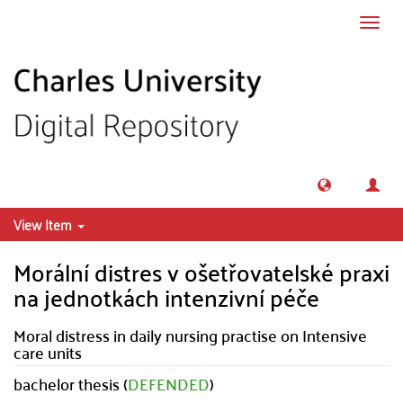
Skip to main content
Toggl
navig
View Item
Morální distres v ošetřovatelské praxi
na jednotkách intenzivní péče
Moral distress in daily nursing practise on Intensive
care units
bachelor thesis (
DEFENDED
)