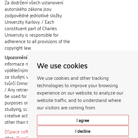
Za dodržení všech ustanovení
autorského zákona jsou
zodpovědné jednotlivé složky
Univerzity Karlovy. / Each
constituent part of Charles
University is responsible for
adherence to all provisions of the
copyright law.
Upozornění / Notice:
Získané
We use cookies
informace nemohou být použity k
výdělečným účelům nebo vydávány
za studijní, vědeckou nebo jinou
We use cookies and other tracking
tvůrčí činnost jiné osoby než autora.
technologies to improve your browsing
/ Any retrieved information shall not
experience on our website, to analyze our
be used for any commercial
website traffic, and to understand where
purposes or claimed as results of
our visitors are coming from.
studying, scientific or any other
creative activities of any person
I agree
other than the author.
DSpace software
copyright © 2002-
I decline
2015
DuraSpace