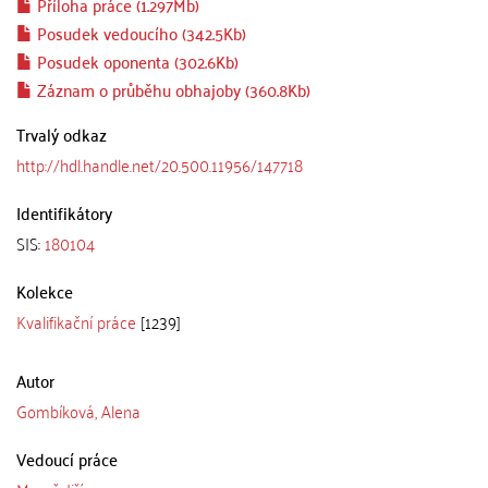
Příloha práce (1.297Mb)
Posudek vedoucího (342.5Kb)
Posudek oponenta (302.6Kb)
Záznam o průběhu obhajoby (360.8Kb)
Trvalý odkaz
http://hdl.handle.net/20.500.11956/147718
Identifikátory
SIS:
180104
Kolekce
Kvalifikační práce
[1239]
Autor
Gombíková, Alena
Vedoucí práce