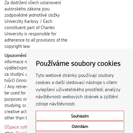
Za dodržení všech ustanovení
autorského zákona jsou
zodpovědné jednotlivé složky
Univerzity Karlovy. / Each
constituent part of Charles
University is responsible for
adherence to all provisions of the
copyright law.
Upozornění / Notice:
Získané
Používáme soubory cookies
informace nemohou být použity k
výdělečným účelům nebo vydávány
za studijní, vědeckou nebo jinou
Tyto webové stránky používají soubory
tvůrčí činnost jiné osoby než autora.
cookies a další sledovací nástroje s cílem
/ Any retrieved information shall not
vylepšení uživatelského prostředí, analýzy
be used for any commercial
návštěvnosti webových stránek a zjištění
purposes or claimed as results of
zdroje návštěvnosti.
studying, scientific or any other
creative activities of any person
Souhlasím
other than the author.
DSpace software
copyright © 2002-
Odmítám
2015
DuraSpace