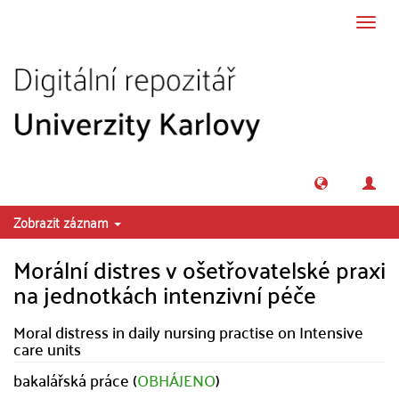
Přeskočit na obsah
Přepn
navig
Zobrazit záznam
Morální distres v ošetřovatelské praxi
na jednotkách intenzivní péče
Moral distress in daily nursing practise on Intensive
care units
bakalářská práce (
OBHÁJENO
)