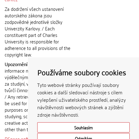
Za dodržení všech ustanovení
autorského zákona jsou
zodpovědné jednotlivé složky
Univerzity Karlovy. / Each
constituent part of Charles
University is responsible for
adherence to all provisions of the
copyright law.
Upozornění / Notice:
Získané
Používáme soubory cookies
informace nemohou být použity k
výdělečným účelům nebo vydávány
za studijní, vědeckou nebo jinou
Tyto webové stránky používají soubory
tvůrčí činnost jiné osoby než autora.
cookies a další sledovací nástroje s cílem
/ Any retrieved information shall not
vylepšení uživatelského prostředí, analýzy
be used for any commercial
návštěvnosti webových stránek a zjištění
purposes or claimed as results of
zdroje návštěvnosti.
studying, scientific or any other
creative activities of any person
Souhlasím
other than the author.
DSpace software
copyright © 2002-
Odmítám