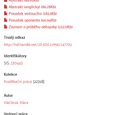
Abstrakt (anglicky) (86.78Kb)
Posudek vedoucího (182.1Kb)
Posudek oponenta (66.94Kb)
Záznam o průběhu obhajoby (232.0Kb)
Trvalý odkaz
http://hdl.handle.net/20.500.11956/147702
Identifikátory
SIS:
230443
Kolekce
Kvalifikační práce
[22318]
Autor
Vláčilová, Klára
Vedoucí práce