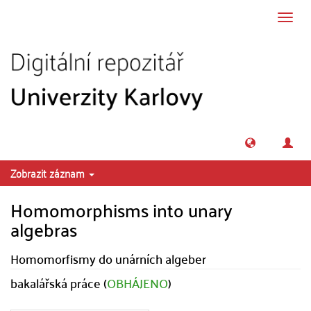
Přeskočit na obsah
Přepn
navig
Zobrazit záznam
Homomorphisms into unary
algebras
Homomorfismy do unárních algeber
bakalářská práce (
OBHÁJENO
)