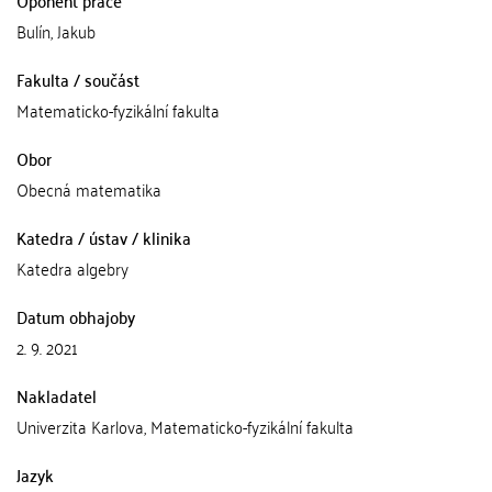
Oponent práce
Bulín, Jakub
Fakulta / součást
Matematicko-fyzikální fakulta
Obor
Obecná matematika
Katedra / ústav / klinika
Katedra algebry
Datum obhajoby
2. 9. 2021
Nakladatel
Univerzita Karlova, Matematicko-fyzikální fakulta
Jazyk