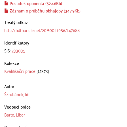
Posudek oponenta (52.46Kb)
Záznam o průběhu obhajoby (347.9Kb)
Trvalý odkaz
http://hdl.handle.net/20.500.11956/147688
Identifikátory
SIS:
233035
Kolekce
Kvalifikační práce
[12373]
Autor
Škrobánek, Jiří
Vedoucí práce
Barto, Libor