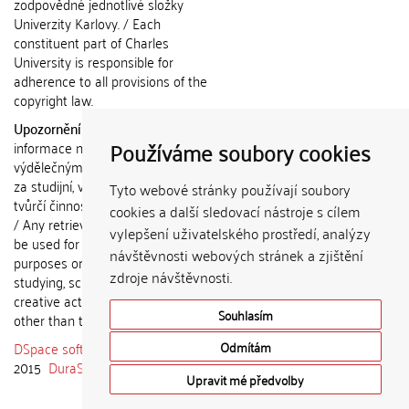
zodpovědné jednotlivé složky
Univerzity Karlovy. / Each
constituent part of Charles
University is responsible for
adherence to all provisions of the
copyright law.
Upozornění / Notice:
Získané
Používáme soubory cookies
informace nemohou být použity k
výdělečným účelům nebo vydávány
za studijní, vědeckou nebo jinou
Tyto webové stránky používají soubory
tvůrčí činnost jiné osoby než autora.
cookies a další sledovací nástroje s cílem
/ Any retrieved information shall not
vylepšení uživatelského prostředí, analýzy
be used for any commercial
návštěvnosti webových stránek a zjištění
purposes or claimed as results of
zdroje návštěvnosti.
studying, scientific or any other
creative activities of any person
Souhlasím
other than the author.
DSpace software
copyright © 2002-
Odmítám
2015
DuraSpace
Upravit mé předvolby