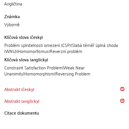
Angličtina
Známka
Výborně
Klíčová slova (česky)
Problém splnitelnosti omezení (CSP)|Slabá téměř úplná shoda
(WNU)|Homomorfismus|Reverzní problém
Klíčová slova (anglicky)
Constraint Satisfaction Problem|Weak Near
Unanimity|Homomorphism|Reversing Problem
Abstrakt (česky)
Abstrakt (anglicky)
Citace dokumentu