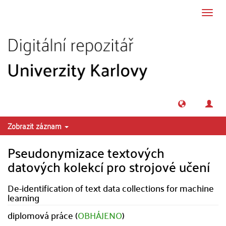
Přeskočit na obsah
Přepn
navig
Zobrazit záznam
Pseudonymizace textových
datových kolekcí pro strojové učení
De-identification of text data collections for machine
learning
diplomová práce (
OBHÁJENO
)