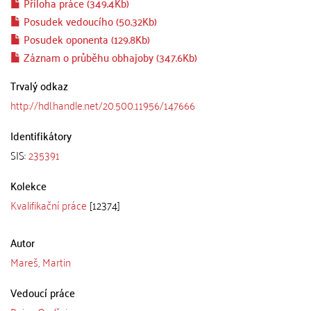
Příloha práce (349.4Kb)
Posudek vedoucího (50.32Kb)
Posudek oponenta (129.8Kb)
Záznam o průběhu obhajoby (347.6Kb)
Trvalý odkaz
http://hdl.handle.net/20.500.11956/147666
Identifikátory
SIS:
235391
Kolekce
Kvalifikační práce
[12374]
Autor
Mareš, Martin
Vedoucí práce