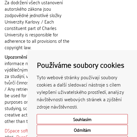
Za dodržení všech ustanovení
autorského zákona jsou
zodpovědné jednotlivé složky
Univerzity Karlovy. / Each
constituent part of Charles
University is responsible for
adherence to all provisions of the
copyright law.
Upozornění / Notice:
Získané
Používáme soubory cookies
informace nemohou být použity k
výdělečným účelům nebo vydávány
za studijní, vědeckou nebo jinou
Tyto webové stránky používají soubory
tvůrčí činnost jiné osoby než autora.
cookies a další sledovací nástroje s cílem
/ Any retrieved information shall not
vylepšení uživatelského prostředí, analýzy
be used for any commercial
návštěvnosti webových stránek a zjištění
purposes or claimed as results of
zdroje návštěvnosti.
studying, scientific or any other
creative activities of any person
Souhlasím
other than the author.
DSpace software
copyright © 2002-
Odmítám
2015
DuraSpace