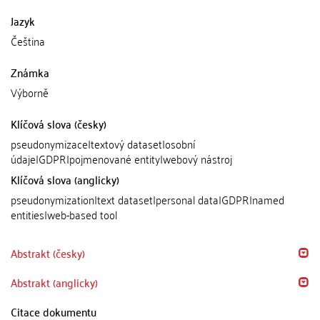
Jazyk
Čeština
Známka
Výborně
Klíčová slova (česky)
pseudonymizace|textový dataset|osobní
údaje|GDPR|pojmenované entity|webový nástroj
Klíčová slova (anglicky)
pseudonymization|text dataset|personal data|GDPR|named
entities|web-based tool
Abstrakt (česky)
Abstrakt (anglicky)
Citace dokumentu