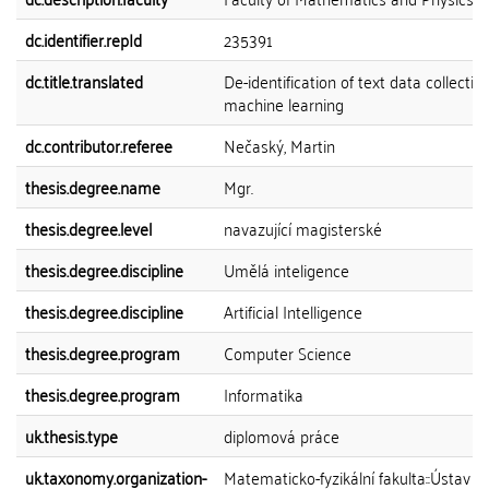
dc.identifier.repId
235391
dc.title.translated
De-identification of text data collectio
machine learning
dc.contributor.referee
Nečaský, Martin
thesis.degree.name
Mgr.
thesis.degree.level
navazující magisterské
thesis.degree.discipline
Umělá inteligence
thesis.degree.discipline
Artificial Intelligence
thesis.degree.program
Computer Science
thesis.degree.program
Informatika
uk.thesis.type
diplomová práce
uk.taxonomy.organization-
Matematicko-fyzikální fakulta::Ústav f