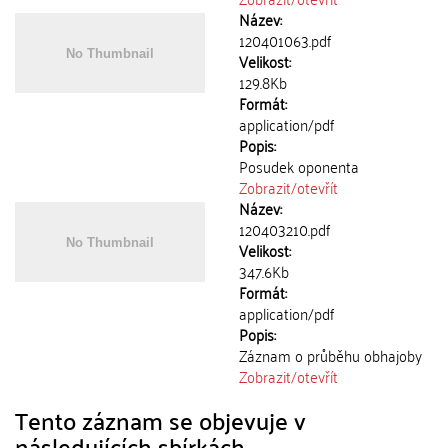
Název:
120401063.pdf
Velikost:
129.8Kb
Formát:
application/pdf
Popis:
Posudek oponenta
Zobrazit/
otevřít
Název:
120403210.pdf
Velikost:
347.6Kb
Formát:
application/pdf
Popis:
Záznam o průběhu obhajoby
Zobrazit/
otevřít
Tento záznam se objevuje v
následujících sbírkách