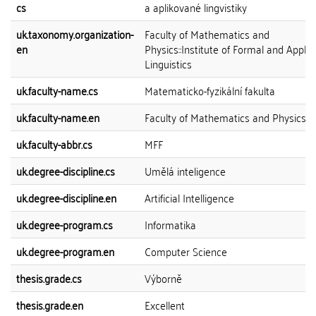
cs
a aplikované lingvistiky
uk.taxonomy.organization-
Faculty of Mathematics and
en
Physics::Institute of Formal and Applie
Linguistics
uk.faculty-name.cs
Matematicko-fyzikální fakulta
uk.faculty-name.en
Faculty of Mathematics and Physics
uk.faculty-abbr.cs
MFF
uk.degree-discipline.cs
Umělá inteligence
uk.degree-discipline.en
Artificial Intelligence
uk.degree-program.cs
Informatika
uk.degree-program.en
Computer Science
thesis.grade.cs
Výborně
thesis.grade.en
Excellent