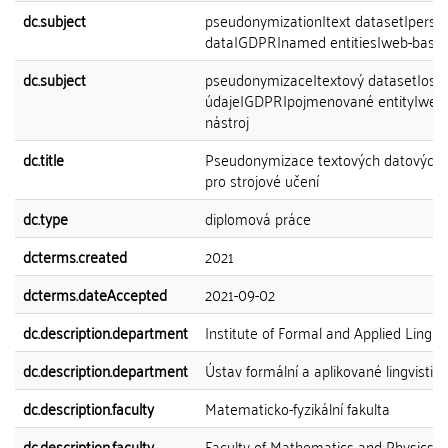
dc.subject
pseudonymization|text dataset|perso
data|GDPR|named entities|web-based
dc.subject
pseudonymizace|textový dataset|oso
údaje|GDPR|pojmenované entity|web
nástroj
dc.title
Pseudonymizace textových datových k
pro strojové učení
dc.type
diplomová práce
dcterms.created
2021
dcterms.dateAccepted
2021-09-02
dc.description.department
Institute of Formal and Applied Linguis
dc.description.department
Ústav formální a aplikované lingvistiky
dc.description.faculty
Matematicko-fyzikální fakulta
dc.description.faculty
Faculty of Mathematics and Physics