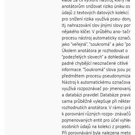
anotátorům snižovat riziko úniku osob
údajů z textových datových kolekcí. Ná
pro snížení rizika využívá pseu- dony
(tj. nahrazování slov jinými slovy pomo
nějakého klíče). V průběhu ano- tačníh
procesu nástroj automaticky označuje
jako "veřejná", "soukromá" a jako "pode
Úkolem anotátora je rozhodovat o
"podezřelých slovech" a dohledávat pří
padné chybějící neoznačené citlivé
informace. "Soukromá" slova jsou poté
předmětem procesu pseudonymizace
Nástroj k automatickému označovaní
využívá rozpoznávač po- jmenovaných
a databázi pravidel. Databáze pravidel
sama průběžně vylepšuje při některý
rozhodnutích anotátora. V rámci prác
k porovnání různých rozpo- znávačů
pojmenovaných entit pro účel vyhledá
osobních údajů na kolekci z projektu E
Při porovnávání byla nalezena metoda