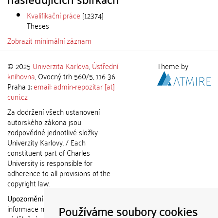
Kvalifikační práce
[12374]
Theses
Zobrazit minimální záznam
© 2025
Univerzita Karlova
,
Ústřední
Theme by
knihovna
, Ovocný trh 560/5, 116 36
Praha 1;
email: admin-repozitar [at]
cuni.cz
Za dodržení všech ustanovení
autorského zákona jsou
zodpovědné jednotlivé složky
Univerzity Karlovy. / Each
constituent part of Charles
University is responsible for
adherence to all provisions of the
copyright law.
Upozornění / Notice:
Získané
Používáme soubory cookies
informace nemohou být použity k