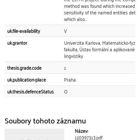
method was found which increased t
sensitivity of the named entities dete
which also...
uk.file-availability
V
uk.grantor
Univerzita Karlova, Matematicko-fyziká
fakulta, Ústav formální a aplikované
lingvistiky
thesis.grade.code
1
uk.publication-place
Praha
uk.thesis.defenceStatus
O
Soubory tohoto záznamu
Název:
120397313.pdf