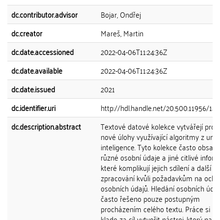
dc.contributor.advisor
Bojar, Ondřej
dc.creator
Mareš, Martin
dc.date.accessioned
2022-04-06T11:24:36Z
dc.date.available
2022-04-06T11:24:36Z
dc.date.issued
2021
dc.identifier.uri
http://hdl.handle.net/20.500.11956/14
dc.description.abstract
Textové datové kolekce vytvářejí pros
nové úlohy využívající algoritmy z umě
inteligence. Tyto kolekce často obsahu
různé osobní údaje a jiné citlivé infor
které komplikují jejich sdílení a další
zpracování kvůli požadavkům na ochr
osobních údajů. Hledání osobních údaj
často řešeno pouze postupným
procházením celého textu. Práce si pr
klade za cíl vytvořit nástroj, který na