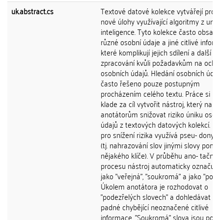
uk.abstract.cs
Textové datové kolekce vytvářejí pros
nové úlohy využívající algoritmy z umě
inteligence. Tyto kolekce často obsahu
různé osobní údaje a jiné citlivé infor
které komplikují jejich sdílení a další
zpracování kvůli požadavkům na ochr
osobních údajů. Hledání osobních údaj
často řešeno pouze postupným
procházením celého textu. Práce si pr
klade za cíl vytvořit nástroj, který na
anotátorům snižovat riziko úniku osob
údajů z textových datových kolekcí. Ná
pro snížení rizika využívá pseu- dony
(tj. nahrazování slov jinými slovy pomo
nějakého klíče). V průběhu ano- tačníh
procesu nástroj automaticky označuje
jako "veřejná", "soukromá" a jako "pode
Úkolem anotátora je rozhodovat o
"podezřelých slovech" a dohledávat pří
padné chybějící neoznačené citlivé
informace. "Soukromá" slova jsou poté