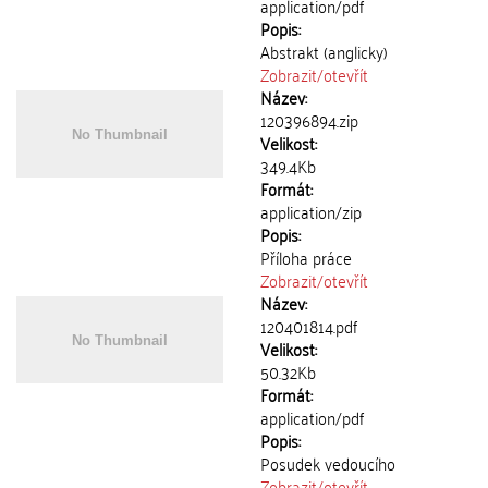
application/pdf
Popis:
Abstrakt (anglicky)
Zobrazit/
otevřít
Název:
120396894.zip
Velikost:
349.4Kb
Formát:
application/zip
Popis:
Příloha práce
Zobrazit/
otevřít
Název:
120401814.pdf
Velikost:
50.32Kb
Formát:
application/pdf
Popis:
Posudek vedoucího
Zobrazit/
otevřít