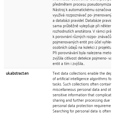
předmětem procesu pseudonymizace
Nástroj k automatickému označovaní
využívá rozpoznávač po- jmenovaných
a databázi pravidel. Databáze pravidel
sama průběžně vylepšuje při některý
rozhodnutích anotátora. V rámci prác
k porovnání různých rozpo- znávačů
pojmenovaných entit pro účel vyhledá
osobních údajů na kolekci z projektu E
Při porovnávání byla nalezena metoda
zvýšila citlivost detekce pojmeno- van
entit a tím i zvýšila...
uk.abstract.en
Text data collections enable the dep
of artificial intelligence algorithms for
tasks. Such collections often contain
miscellaneous personal data and othe
sensitive information that complicate
sharing and further processing due to
personal data protection requirements
Searching for personal data is often c