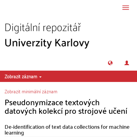
Přeskočit na obsah
Přepn
navig
Zobrazit záznam
Zobrazit minimální záznam
Pseudonymizace textových
datových kolekcí pro strojové učení
De-identification of text data collections for machine
learning