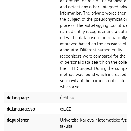
determine the role of the candidate 
and detect any other untagged privat
information. The private words then 
the subject of the pseudonymization
process. The auto-tagging tool utilizes
named entity recognizer and a databa
rules. The database is automatically
improved based on the decisions of t
annotator. Different named entity
recognizers were compared for the p
of personal data search on the collect
the ELITR project. During the compari
method was found which increased t
sensitivity of the named entities dete
which also...
dc.language
Čeština
dc.language.iso
cs_CZ
dc.publisher
Univerzita Karlova, Matematicko-fyziká
fakulta