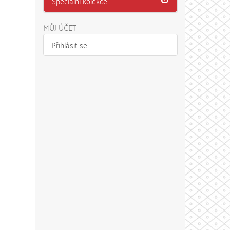
Speciální kolekce
MŮJ ÚČET
Přihlásit se