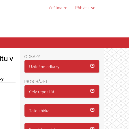
čeština
Přihlásit se
itu v
ODKAZY
Užitečné odkazy
sy
PROCHÁZET
Celý repozitář
Tato sbírka