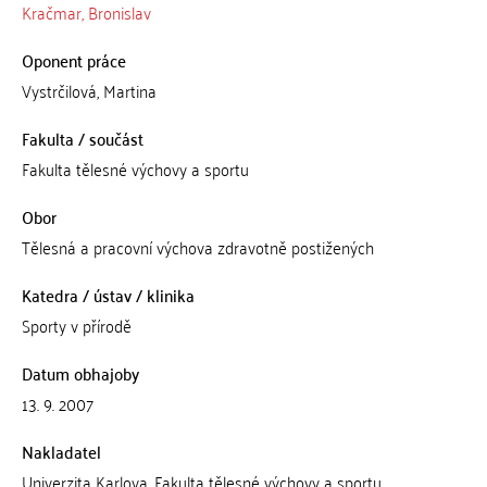
Kračmar, Bronislav
Oponent práce
Vystrčilová, Martina
Fakulta / součást
Fakulta tělesné výchovy a sportu
Obor
Tělesná a pracovní výchova zdravotně postižených
Katedra / ústav / klinika
Sporty v přírodě
Datum obhajoby
13. 9. 2007
Nakladatel
Univerzita Karlova, Fakulta tělesné výchovy a sportu