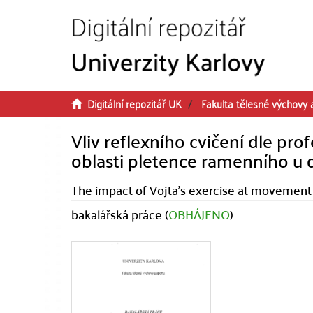
Přeskočit na obsah
Digitální repozitář UK
Fakulta tělesné výchovy 
Vliv reflexního cvičení dle pr
oblasti pletence ramenního u
The impact of Vojta's exercise at movement ak
bakalářská práce (
OBHÁJENO
)