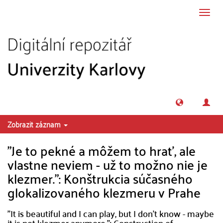
Přeskočit na obsah
Přepn
navig
Zobrazit záznam
"Je to pekné a môžem to hrať, ale
vlastne neviem - už to možno nie je
klezmer.": Konštrukcia súčasného
glokalizovaného klezmeru v Prahe
"It is beautiful and I can play, but I don't know - maybe
it is not klezmer anymore.": Construction of