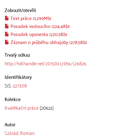
Zobrazit/
otevřít
Text práce (1.299Mb)
Posudek vedoucího (224.4Kb)
Posudek oponenta (220.5Kb)
Záznam o průběhu obhajoby (278.5Kb)
Trvalý odkaz
http://hdl.handle.net/20.500.11956/126826
Identifikátory
SIS:
227308
Kolekce
Kvalifikační práce
[20621]
Autor
Szórád, Roman