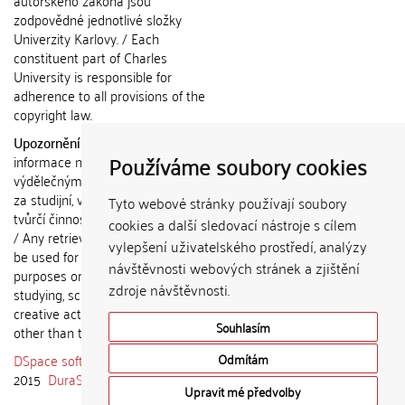
autorského zákona jsou
zodpovědné jednotlivé složky
Univerzity Karlovy. / Each
constituent part of Charles
University is responsible for
adherence to all provisions of the
copyright law.
Upozornění / Notice:
Získané
Používáme soubory cookies
informace nemohou být použity k
výdělečným účelům nebo vydávány
za studijní, vědeckou nebo jinou
Tyto webové stránky používají soubory
tvůrčí činnost jiné osoby než autora.
cookies a další sledovací nástroje s cílem
/ Any retrieved information shall not
vylepšení uživatelského prostředí, analýzy
be used for any commercial
návštěvnosti webových stránek a zjištění
purposes or claimed as results of
zdroje návštěvnosti.
studying, scientific or any other
creative activities of any person
Souhlasím
other than the author.
DSpace software
copyright © 2002-
Odmítám
2015
DuraSpace
Upravit mé předvolby