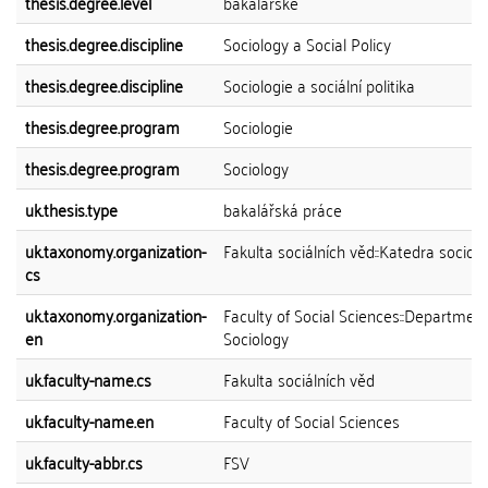
thesis.degree.level
bakalářské
thesis.degree.discipline
Sociology a Social Policy
thesis.degree.discipline
Sociologie a sociální politika
thesis.degree.program
Sociologie
thesis.degree.program
Sociology
uk.thesis.type
bakalářská práce
uk.taxonomy.organization-
Fakulta sociálních věd::Katedra sociolo
cs
uk.taxonomy.organization-
Faculty of Social Sciences::Department
en
Sociology
uk.faculty-name.cs
Fakulta sociálních věd
uk.faculty-name.en
Faculty of Social Sciences
uk.faculty-abbr.cs
FSV