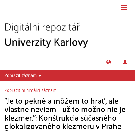
Přeskočit na obsah
Přepn
navig
Zobrazit záznam
Zobrazit minimální záznam
"Je to pekné a môžem to hrať, ale
vlastne neviem - už to možno nie je
klezmer.": Konštrukcia súčasného
glokalizovaného klezmeru v Prahe