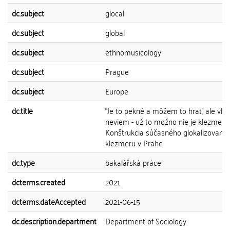
dc.subject
glocal
dc.subject
global
dc.subject
ethnomusicology
dc.subject
Prague
dc.subject
Europe
dc.title
"Je to pekné a môžem to hrať, ale vla
neviem - už to možno nie je klezmer.":
Konštrukcia súčasného glokalizované
klezmeru v Prahe
dc.type
bakalářská práce
dcterms.created
2021
dcterms.dateAccepted
2021-06-15
dc.description.department
Department of Sociology