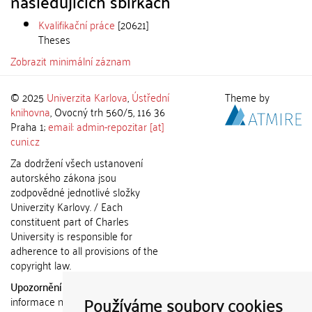
následujících sbírkách
Kvalifikační práce
[20621]
Theses
Zobrazit minimální záznam
© 2025
Univerzita Karlova
,
Ústřední
Theme by
knihovna
, Ovocný trh 560/5, 116 36
Praha 1;
email: admin-repozitar [at]
cuni.cz
Za dodržení všech ustanovení
autorského zákona jsou
zodpovědné jednotlivé složky
Univerzity Karlovy. / Each
constituent part of Charles
University is responsible for
adherence to all provisions of the
copyright law.
Upozornění / Notice:
Získané
Používáme soubory cookies
informace nemohou být použity k