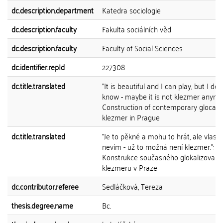
dc.description.department
Katedra sociologie
dc.description.faculty
Fakulta sociálních věd
dc.description.faculty
Faculty of Social Sciences
dc.identifier.repId
227308
dc.title.translated
"It is beautiful and I can play, but I don
know - maybe it is not klezmer anymor
Construction of contemporary glocali
klezmer in Prague
dc.title.translated
"Je to pěkné a mohu to hrát, ale vlast
nevím - už to možná není klezmer.":
Konstrukce současného glokalizovan
klezmeru v Praze
dc.contributor.referee
Sedláčková, Tereza
thesis.degree.name
Bc.