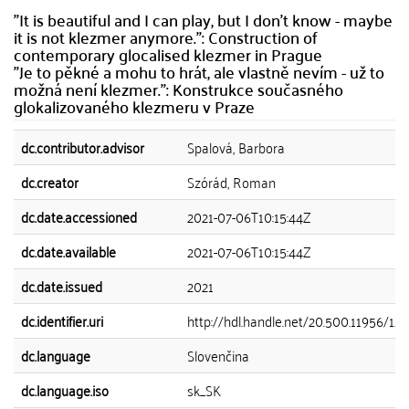
"It is beautiful and I can play, but I don't know - maybe
it is not klezmer anymore.": Construction of
contemporary glocalised klezmer in Prague
"Je to pěkné a mohu to hrát, ale vlastně nevím - už to
možná není klezmer.": Konstrukce současného
glokalizovaného klezmeru v Praze
dc.contributor.advisor
Spalová, Barbora
dc.creator
Szórád, Roman
dc.date.accessioned
2021-07-06T10:15:44Z
dc.date.available
2021-07-06T10:15:44Z
dc.date.issued
2021
dc.identifier.uri
http://hdl.handle.net/20.500.11956/12
dc.language
Slovenčina
dc.language.iso
sk_SK