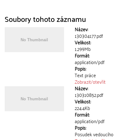
Soubory tohoto záznamu
Název:
130304177.pdf
Velikost:
1.299Mb
Formát:
application/pdf
Popis:
Text práce
Zobrazit/
otevřít
Název:
130310852.pdf
Velikost:
224.4Kb
Formát:
application/pdf
Popis:
Posudek vedoucího