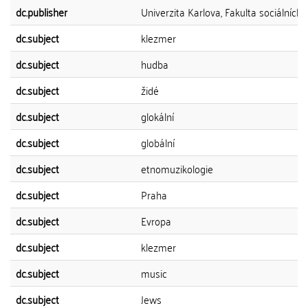
dc.publisher
Univerzita Karlova, Fakulta sociálních 
dc.subject
klezmer
dc.subject
hudba
dc.subject
židé
dc.subject
glokální
dc.subject
globální
dc.subject
etnomuzikologie
dc.subject
Praha
dc.subject
Evropa
dc.subject
klezmer
dc.subject
music
dc.subject
Jews