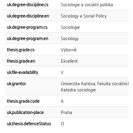
uk.degree-discipline.cs
Sociologie a sociální politika
uk.degree-discipline.en
Sociology a Social Policy
uk.degree-program.cs
Sociologie
uk.degree-program.en
Sociology
thesis.grade.cs
Výborně
thesis.grade.en
Excellent
uk.file-availability
V
uk.grantor
Univerzita Karlova, Fakulta sociálních 
Katedra sociologie
thesis.grade.code
A
uk.publication-place
Praha
uk.thesis.defenceStatus
O