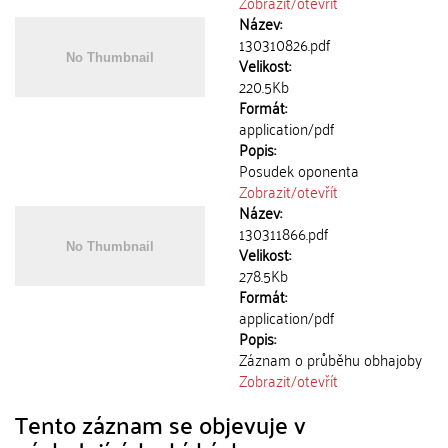
Zobrazit/
otevřít
Název:
130310826.pdf
Velikost:
220.5Kb
Formát:
application/pdf
Popis:
Posudek oponenta
Zobrazit/
otevřít
Název:
130311866.pdf
Velikost:
278.5Kb
Formát:
application/pdf
Popis:
Záznam o průběhu obhajoby
Zobrazit/
otevřít
Tento záznam se objevuje v