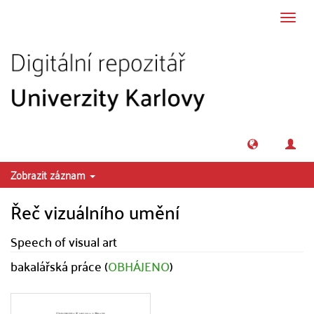
Přeskočit na obsah
Přepn
navig
Zobrazit záznam
Řeč vizuálního umění
Speech of visual art
bakalářská práce (
OBHÁJENO
)