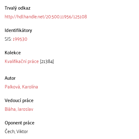
Trvalý odkaz
http://hdl.handle.net/20.500.11956/125108
Identifikátory
SIS:
199530
Kolekce
Kvalifikační práce
[21384]
Autor
Palková, Karolína
Vedoucí práce
Bláha, Jaroslav
Oponent práce
Čech, Viktor