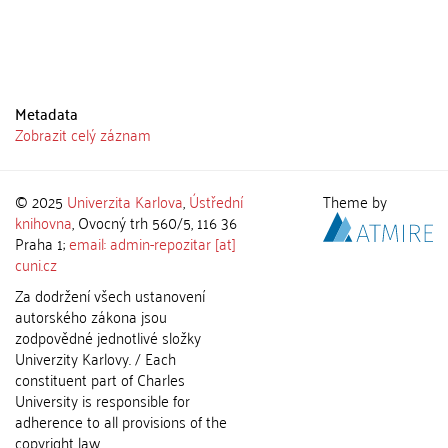
Metadata
Zobrazit celý záznam
© 2025
Univerzita Karlova
,
Ústřední
Theme by
knihovna
, Ovocný trh 560/5, 116 36
Praha 1;
email: admin-repozitar [at]
cuni.cz
Za dodržení všech ustanovení
autorského zákona jsou
zodpovědné jednotlivé složky
Univerzity Karlovy. / Each
constituent part of Charles
University is responsible for
adherence to all provisions of the
copyright law.