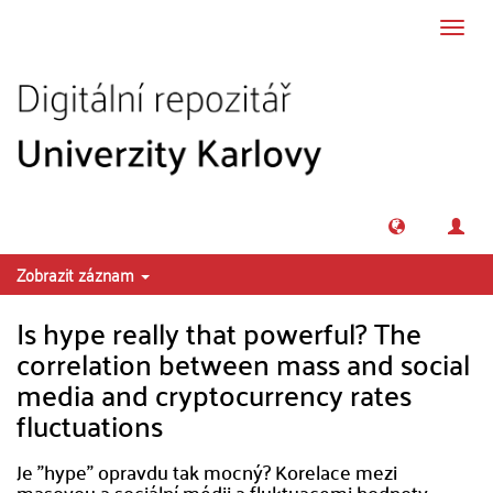
Přeskočit na obsah
Přepn
navig
Zobrazit záznam
Is hype really that powerful? The
correlation between mass and social
media and cryptocurrency rates
fluctuations
Je "hype" opravdu tak mocný? Korelace mezi
masovou a sociální médii a fluktuacemi hodnoty