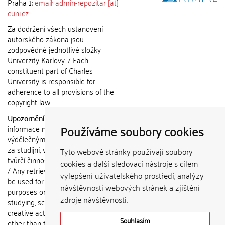
Praha 1;
email: admin-repozitar [at]
cuni.cz
Za dodržení všech ustanovení
autorského zákona jsou
zodpovědné jednotlivé složky
Univerzity Karlovy. / Each
constituent part of Charles
University is responsible for
adherence to all provisions of the
copyright law.
Upozornění / Notice:
Získané
Používáme soubory cookies
informace nemohou být použity k
výdělečným účelům nebo vydávány
za studijní, vědeckou nebo jinou
Tyto webové stránky používají soubory
tvůrčí činnost jiné osoby než autora.
cookies a další sledovací nástroje s cílem
/ Any retrieved information shall not
vylepšení uživatelského prostředí, analýzy
be used for any commercial
návštěvnosti webových stránek a zjištění
purposes or claimed as results of
zdroje návštěvnosti.
studying, scientific or any other
creative activities of any person
Souhlasím
other than the author.