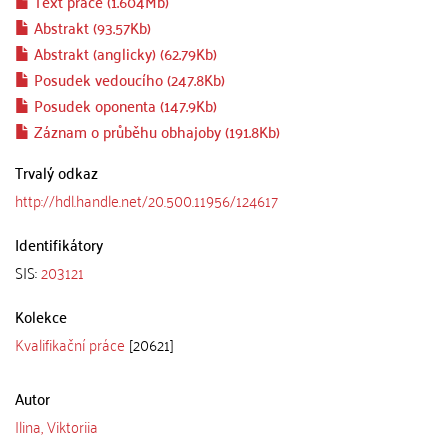
Text práce (1.604Mb)
Abstrakt (93.57Kb)
Abstrakt (anglicky) (62.79Kb)
Posudek vedoucího (247.8Kb)
Posudek oponenta (147.9Kb)
Záznam o průběhu obhajoby (191.8Kb)
Trvalý odkaz
http://hdl.handle.net/20.500.11956/124617
Identifikátory
SIS:
203121
Kolekce
Kvalifikační práce
[20621]
Autor
Ilina, Viktoriia