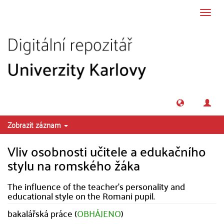
Přeskočit na obsah
Přepn
navig
Zobrazit záznam
Vliv osobnosti učitele a edukačního
stylu na romského žáka
The influence of the teacher's personality and
educational style on the Romani pupil.
bakalářská práce (
OBHÁJENO
)