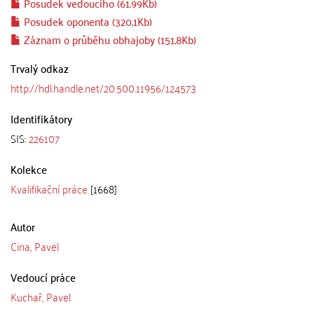
Posudek vedoucího (61.99Kb)
Posudek oponenta (320.1Kb)
Záznam o průběhu obhajoby (151.8Kb)
Trvalý odkaz
http://hdl.handle.net/20.500.11956/124573
Identifikátory
SIS:
226107
Kolekce
Kvalifikační práce
[1668]
Autor
Cina, Pavel
Vedoucí práce
Kuchař, Pavel