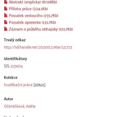
Abstrakt (anglicky) (87.68Kb)
Příloha práce (334.1Kb)
Posudek vedoucího (155.7Kb)
Posudek oponenta (131.7Kb)
Záznam o průběhu obhajoby (151.7Kb)
Trvalý odkaz
http://hdl.handle.net/20.500.11956/121713
Identifikátory
SIS:
215604
Kolekce
Kvalifikační práce
[20621]
Autor
Očenášková, Adéla