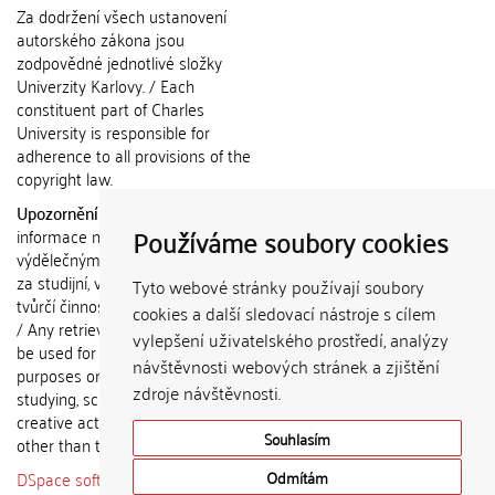
Za dodržení všech ustanovení
autorského zákona jsou
zodpovědné jednotlivé složky
Univerzity Karlovy. / Each
constituent part of Charles
University is responsible for
adherence to all provisions of the
copyright law.
Upozornění / Notice:
Získané
Používáme soubory cookies
informace nemohou být použity k
výdělečným účelům nebo vydávány
za studijní, vědeckou nebo jinou
Tyto webové stránky používají soubory
tvůrčí činnost jiné osoby než autora.
cookies a další sledovací nástroje s cílem
/ Any retrieved information shall not
vylepšení uživatelského prostředí, analýzy
be used for any commercial
návštěvnosti webových stránek a zjištění
purposes or claimed as results of
zdroje návštěvnosti.
studying, scientific or any other
creative activities of any person
Souhlasím
other than the author.
DSpace software
copyright © 2002-
Odmítám