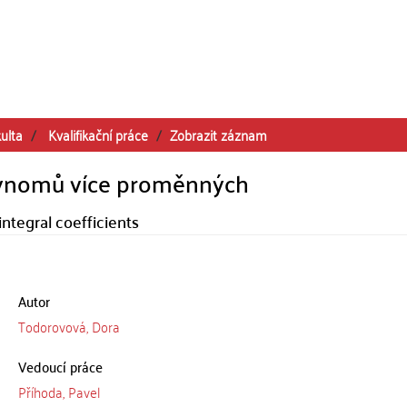
ulta
Kvalifikační práce
Zobrazit záznam
olynomů více proměnných
integral coefficients
Autor
Todorovová, Dora
Vedoucí práce
Příhoda, Pavel