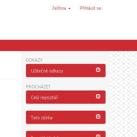
čeština
Přihlásit se
ODKAZY
Užitečné odkazy
PROCHÁZET
Celý repozitář
Tato sbírka