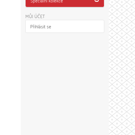
Speciální kolekce
MŮJ ÚČET
Přihlásit se