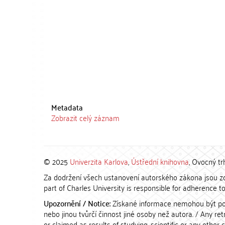
Metadata
Zobrazit celý záznam
© 2025
Univerzita Karlova
,
Ústřední knihovna
, Ovocný tr
Za dodržení všech ustanovení autorského zákona jsou zod
part of Charles University is responsible for adherence to 
Upozornění / Notice:
Získané informace nemohou být po
nebo jinou tvůrčí činnost jiné osoby než autora. / Any r
or claimed as results of studying, scientific or any other 