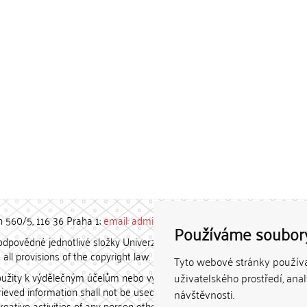
h 560/5, 116 36 Praha 1;
email: admin-repozitar [at] cuni.cz
Používáme soubor
povědné jednotlivé složky Univerzity Karlovy. / Each constituent
all provisions of the copyright law.
Tyto webové stránky používaj
užity k výdělečným účelům nebo vydávány za studijní, vědeckou
uživatelského prostředí, ana
etrieved information shall not be used for any commercial purposes
návštěvnosti.
creative activities of any person other than the author.