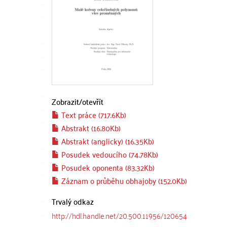
Zobrazit/
otevřít
Text práce (717.6Kb)
Abstrakt (16.80Kb)
Abstrakt (anglicky) (16.35Kb)
Posudek vedoucího (74.78Kb)
Posudek oponenta (83.32Kb)
Záznam o průběhu obhajoby (152.0Kb)
Trvalý odkaz
http://hdl.handle.net/20.500.11956/120654