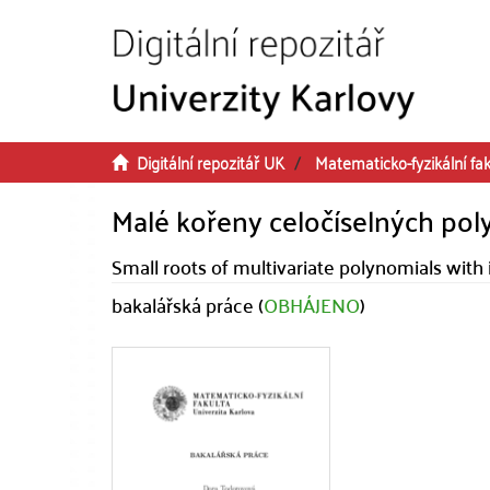
Přeskočit na obsah
Digitální repozitář UK
Matematicko-fyzikální fak
Malé kořeny celočíselných p
Small roots of multivariate polynomials with 
bakalářská práce (
OBHÁJENO
)