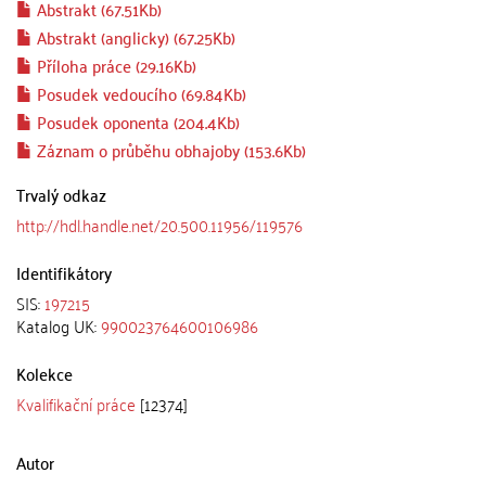
Abstrakt (67.51Kb)
Abstrakt (anglicky) (67.25Kb)
Příloha práce (29.16Kb)
Posudek vedoucího (69.84Kb)
Posudek oponenta (204.4Kb)
Záznam o průběhu obhajoby (153.6Kb)
Trvalý odkaz
http://hdl.handle.net/20.500.11956/119576
Identifikátory
SIS:
197215
Katalog UK:
990023764600106986
Kolekce
Kvalifikační práce
[12374]
Autor