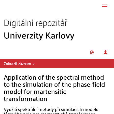
Přeskočit na obsah
Přepn
navig
Zobrazit záznam
Application of the spectral method
to the simulation of the phase-field
model for martensitic
transformation
Využití spektrální metody při simulacích modelu
fázového pole pro martenzitické transformace