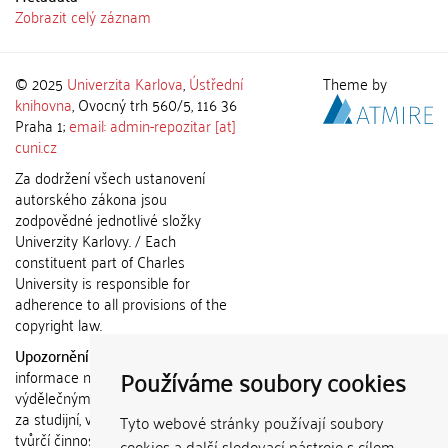
Zobrazit celý záznam
© 2025
Univerzita Karlova
,
Ústřední
Theme by
knihovna
, Ovocný trh 560/5, 116 36
Praha 1;
email: admin-repozitar [at]
cuni.cz
Za dodržení všech ustanovení
autorského zákona jsou
zodpovědné jednotlivé složky
Univerzity Karlovy. / Each
constituent part of Charles
University is responsible for
adherence to all provisions of the
copyright law.
Upozornění / Notice:
Získané
Používáme soubory cookies
informace nemohou být použity k
výdělečným účelům nebo vydávány
za studijní, vědeckou nebo jinou
Tyto webové stránky používají soubory
tvůrčí činnost jiné osoby než autora.
cookies a další sledovací nástroje s cílem