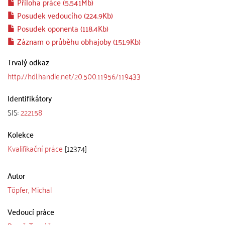
Příloha práce (5.541Mb)
Posudek vedoucího (224.9Kb)
Posudek oponenta (118.4Kb)
Záznam o průběhu obhajoby (151.9Kb)
Trvalý odkaz
http://hdl.handle.net/20.500.11956/119433
Identifikátory
SIS:
222158
Kolekce
Kvalifikační práce
[12374]
Autor
Töpfer, Michal
Vedoucí práce