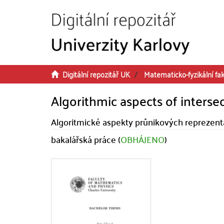
Přeskočit na obsah
Digitální repozitář UK
Matematicko-fyzikální fak
Algorithmic aspects of interse
Algoritmické aspekty průnikových reprezent
bakalářská práce (
OBHÁJENO
)