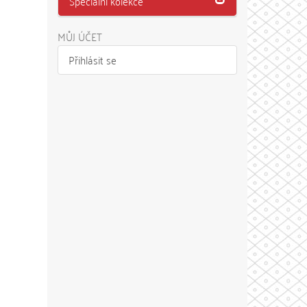
Speciální kolekce
MŮJ ÚČET
Přihlásit se