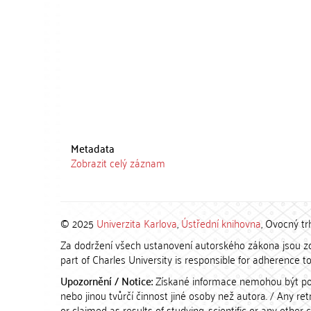
Metadata
Zobrazit celý záznam
© 2025
Univerzita Karlova
,
Ústřední knihovna
, Ovocný tr
Za dodržení všech ustanovení autorského zákona jsou zod
part of Charles University is responsible for adherence to 
Upozornění / Notice:
Získané informace nemohou být po
nebo jinou tvůrčí činnost jiné osoby než autora. / Any r
or claimed as results of studying, scientific or any other 