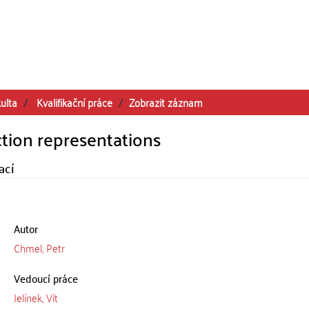
ulta
Kvalifikační práce
Zobrazit záznam
ction representations
ací
Autor
Chmel, Petr
Vedoucí práce
Jelínek, Vít