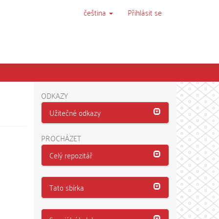
čeština
Přihlásit se
ODKAZY
Užitečné odkazy
PROCHÁZET
Celý repozitář
Tato sbírka