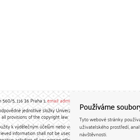
h 560/5, 116 36 Praha 1;
email: admin-repozitar [at] cuni.cz
Používáme soubor
povědné jednotlivé složky Univerzity Karlovy. / Each constituent
all provisions of the copyright law.
Tyto webové stránky používaj
užity k výdělečným účelům nebo vydávány za studijní, vědeckou
uživatelského prostředí, ana
etrieved information shall not be used for any commercial purposes
návštěvnosti.
creative activities of any person other than the author.