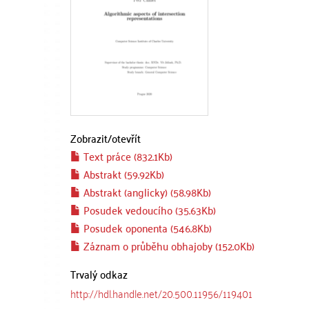
Zobrazit/
otevřít
Text práce (832.1Kb)
Abstrakt (59.92Kb)
Abstrakt (anglicky) (58.98Kb)
Posudek vedoucího (35.63Kb)
Posudek oponenta (546.8Kb)
Záznam o průběhu obhajoby (152.0Kb)
Trvalý odkaz
http://hdl.handle.net/20.500.11956/119401