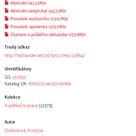
Abstrakt (42.23Kb)
Abstrakt (anglicky) (42.23Kb)
Posudek vedoucího (239.7Kb)
Posudek oponenta (215.0Kb)
Záznam o průběhu obhajoby (153.8Kb)
Trvalý odkaz
http://hdl.handle.net/20.500.11956/118942
Identifikátory
SIS:
197832
Katalog UK:
990023746220106986
Kolekce
Kvalifikační práce
[12373]
Autor
Onderková, Kristýna