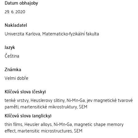
Datum obhajoby
29. 6. 2020
Nakladatel
Univerzita Karlova, Matematicko-fyzikální fakulta
Jazyk
Čeština
Známka
Velmi dobře
Klíčová slova (česky)
tenké vrstvy, Heuslerovy slitiny, Ni-Mn-Ga, jev magnetické tvarové
paměti, martensitické mikrostruktury, SEM
Klíčová slova (anglicky)
thin films, Heusler alloys, Ni-Mn-Ga, magnetic shape memory
effect, martensitic microstructures, SEM