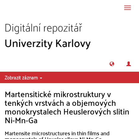
Přeskočit na obsah
Přepn
navig
Zobrazit záznam
Martensitické mikrostruktury v
tenkých vrstvách a objemových
monokrystalech Heuslerových slitin
Ni-Mn-Ga
Martensite microstructures in thin films and
monocrystals of Heusler alloys Ni-Mn-Ga