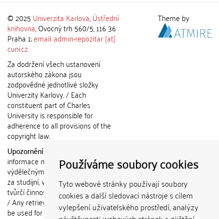
© 2025
Univerzita Karlova
,
Ústřední
Theme by
knihovna
, Ovocný trh 560/5, 116 36
Praha 1;
email: admin-repozitar [at]
cuni.cz
Za dodržení všech ustanovení
autorského zákona jsou
zodpovědné jednotlivé složky
Univerzity Karlovy. / Each
constituent part of Charles
University is responsible for
adherence to all provisions of the
copyright law.
Upozornění / Notice:
Získané
Používáme soubory cookies
informace nemohou být použity k
výdělečným účelům nebo vydávány
za studijní, vědeckou nebo jinou
Tyto webové stránky používají soubory
tvůrčí činnost jiné osoby než autora.
cookies a další sledovací nástroje s cílem
/ Any retrieved information shall not
vylepšení uživatelského prostředí, analýzy
be used for any commercial
návštěvnosti webových stránek a zjištění