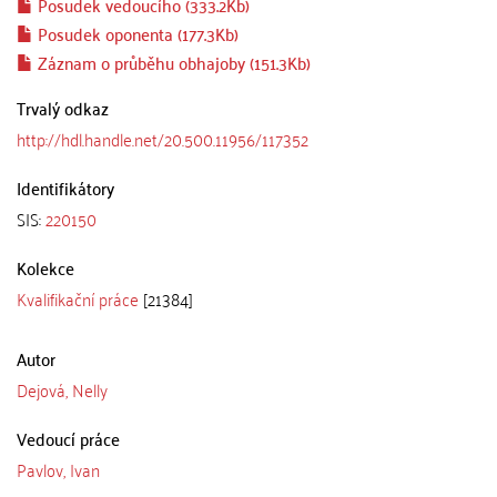
Posudek vedoucího (333.2Kb)
Posudek oponenta (177.3Kb)
Záznam o průběhu obhajoby (151.3Kb)
Trvalý odkaz
http://hdl.handle.net/20.500.11956/117352
Identifikátory
SIS:
220150
Kolekce
Kvalifikační práce
[21384]
Autor
Dejová, Nelly
Vedoucí práce
Pavlov, Ivan