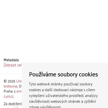
Metadata
Zobrazit celý záznam
Používáme soubory cookies
© 2025
Univerzita Karlova
,
Ústřední
Theme by
Tyto webové stránky používají soubory
knihovna
, Ovocný trh 560/5, 116 36
cookies a další sledovací nástroje s cílem
Praha 1;
email: admin-repozitar [at]
vylepšení uživatelského prostředí, analýzy
cuni.cz
návštěvnosti webových stránek a zjištění
Za dodržení všech ustanovení
zdroje návštěvnosti.