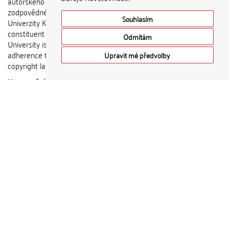
autorského zákona jsou
zodpovědné jednotlivé složky
Souhlasím
Univerzity Karlovy. / Each
constituent part of Charles
Odmítám
University is responsible for
adherence to all provisions of the
Upravit mé předvolby
copyright law.
Upozornění / Notice:
Získané
informace nemohou být použity k
výdělečným účelům nebo vydávány
za studijní, vědeckou nebo jinou
tvůrčí činnost jiné osoby než autora.
/ Any retrieved information shall not
be used for any commercial
purposes or claimed as results of
studying, scientific or any other
creative activities of any person
other than the author.
DSpace software
copyright © 2002-
2015
DuraSpace