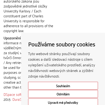
autorského zákona jsou
zodpovědné jednotlivé složky
Univerzity Karlovy. / Each
constituent part of Charles
University is responsible for
adherence to all provisions of the
copyright law.
Upozornění / Notice:
Získané
Používáme soubory cookies
informace nemohou být použity k
výdělečným účelům nebo vydávány
za studijní, vědeckou nebo jinou
Tyto webové stránky používají soubory
tvůrčí činnost jiné osoby než autora.
cookies a další sledovací nástroje s cílem
/ Any retrieved information shall not
vylepšení uživatelského prostředí, analýzy
be used for any commercial
návštěvnosti webových stránek a zjištění
purposes or claimed as results of
zdroje návštěvnosti.
studying, scientific or any other
creative activities of any person
Souhlasím
other than the author.
DSpace software
copyright © 2002-
Odmítám
2015
DuraSpace
Upravit mé předvolby