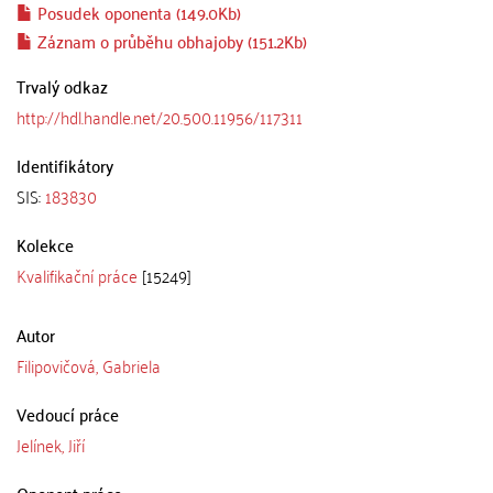
Posudek oponenta (149.0Kb)
Záznam o průběhu obhajoby (151.2Kb)
Trvalý odkaz
http://hdl.handle.net/20.500.11956/117311
Identifikátory
SIS:
183830
Kolekce
Kvalifikační práce
[15249]
Autor
Filipovičová, Gabriela
Vedoucí práce
Jelínek, Jiří