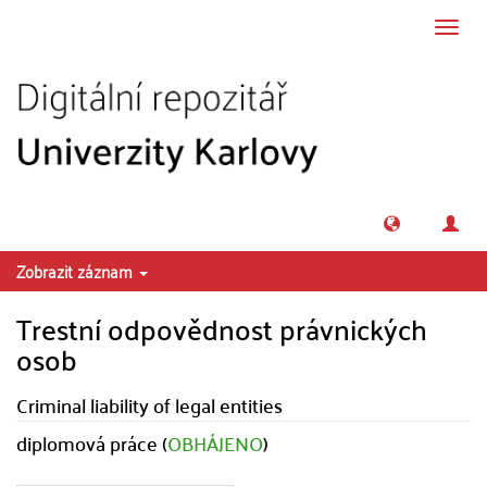
Přeskočit na obsah
Přepn
navig
Zobrazit záznam
Trestní odpovědnost právnických
osob
Criminal liability of legal entities
diplomová práce (
OBHÁJENO
)