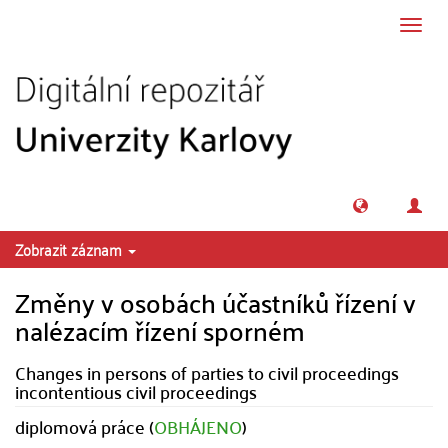
Přeskočit na obsah
Přepn
navig
Zobrazit záznam
Změny v osobách účastníků řízení v
nalézacím řízení sporném
Changes in persons of parties to civil proceedings
incontentious civil proceedings
diplomová práce (
OBHÁJENO
)