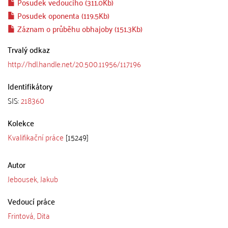
Posudek vedoucího (311.0Kb)
Posudek oponenta (119.5Kb)
Záznam o průběhu obhajoby (151.3Kb)
Trvalý odkaz
http://hdl.handle.net/20.500.11956/117196
Identifikátory
SIS:
218360
Kolekce
Kvalifikační práce
[15249]
Autor
Jebousek, Jakub
Vedoucí práce
Frintová, Dita