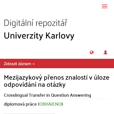
Přeskočit na obsah
Přepn
navig
Zobrazit záznam
Mezijazykový přenos znalostí v úloze
odpovídání na otázky
Crosslingual Transfer in Question Answering
diplomová práce (
OBHÁJENO
)