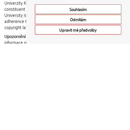
Univerzity Karlovy. / Each
constituent part of Charles
Souhlasím
University is responsible for
Odmítám
adherence to all provisions of the
copyright law.
Upravit mé předvolby
Upozornění / Notice:
Získané
informace nemohou být použity k
výdělečným účelům nebo vydávány
za studijní, vědeckou nebo jinou
tvůrčí činnost jiné osoby než autora.
/ Any retrieved information shall not
be used for any commercial
purposes or claimed as results of
studying, scientific or any other
creative activities of any person
other than the author.
DSpace software
copyright © 2002-
2015
DuraSpace