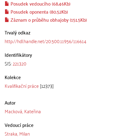
Posudek vedoucího (68.46Kb)
Posudek oponenta (80.52Kb)
Záznam o průběhu obhajoby (151.5Kb)
Trvalý odkaz
http://hdl.handle.net/20.500.11956/116614
Identifikátory
SIS:
221320
Kolekce
Kvalifikační práce
[12373]
Autor
Macková, Kateřina
Vedoucí práce
Straka, Milan