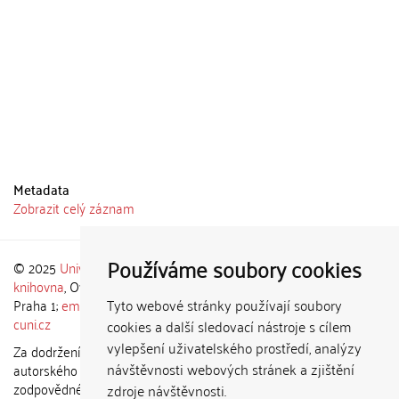
Metadata
Zobrazit celý záznam
Používáme soubory cookies
© 2025
Univerzita Karlova
,
Ústřední
Theme by
knihovna
, Ovocný trh 560/5, 116 36
Praha 1;
email: admin-repozitar [at]
Tyto webové stránky používají soubory
cuni.cz
cookies a další sledovací nástroje s cílem
vylepšení uživatelského prostředí, analýzy
Za dodržení všech ustanovení
návštěvnosti webových stránek a zjištění
autorského zákona jsou
zodpovědné jednotlivé složky
zdroje návštěvnosti.