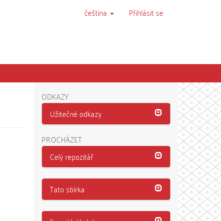
čeština
Přihlásit se
ODKAZY
Užitečné odkazy
PROCHÁZET
Celý repozitář
Tato sbírka