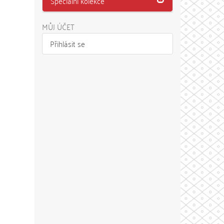
Speciální kolekce
MŮJ ÚČET
Přihlásit se