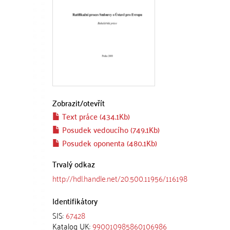
Zobrazit/
otevřít
Text práce (434.1Kb)
Posudek vedoucího (749.1Kb)
Posudek oponenta (480.1Kb)
Trvalý odkaz
http://hdl.handle.net/20.500.11956/116198
Identifikátory
SIS:
67428
Katalog UK:
990010985860106986