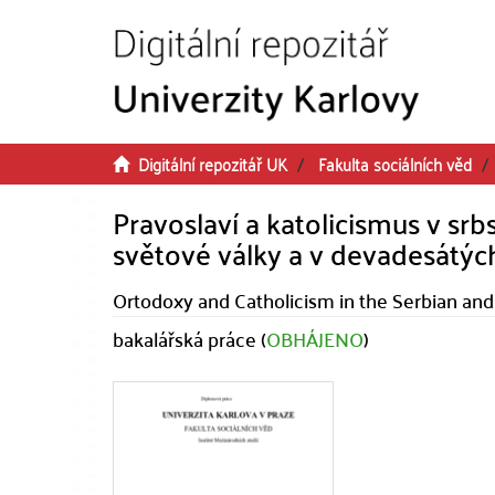
Přeskočit na obsah
Digitální repozitář UK
Fakulta sociálních věd
Pravoslaví a katolicismus v sr
světové války a v devadesátých 
Ortodoxy and Catholicism in the Serbian and
bakalářská práce (
OBHÁJENO
)