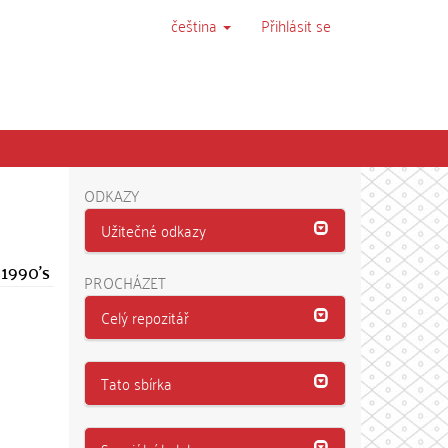
čeština
Přihlásit se
ODKAZY
Užitečné odkazy
 1990's
PROCHÁZET
Celý repozitář
Tato sbírka