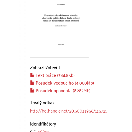
Zobrazit/
otevřít
Text práce (784.8Kb)
Posudek vedoucího (4.060Mb)
Posudek oponenta (8.282Mb)
Trvalý odkaz
http://hdl.handle.net/20.500.11956/115725
Identifikátory
SIS:
58857