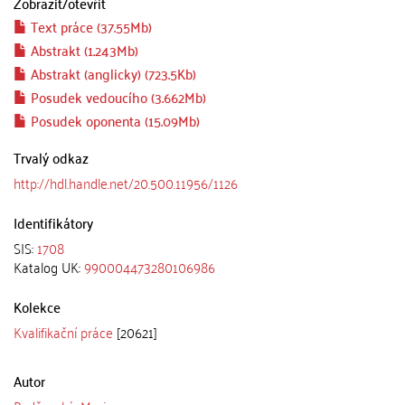
Zobrazit/
otevřít
Text práce (37.55Mb)
Abstrakt (1.243Mb)
Abstrakt (anglicky) (723.5Kb)
Posudek vedoucího (3.662Mb)
Posudek oponenta (15.09Mb)
Trvalý odkaz
http://hdl.handle.net/20.500.11956/1126
Identifikátory
SIS:
1708
Katalog UK:
990004473280106986
Kolekce
Kvalifikační práce
[20621]
Autor