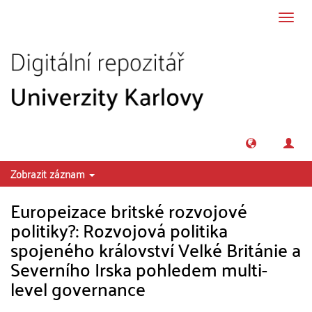
Přeskočit na obsah
Přepn
navig
Zobrazit záznam
Europeizace britské rozvojové
politiky?: Rozvojová politika
spojeného království Velké Británie a
Severního Irska pohledem multi-
level governance