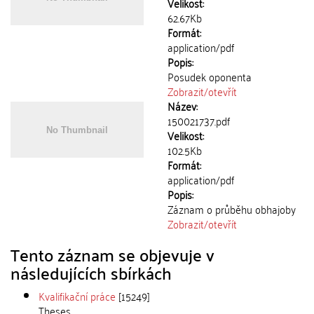
Velikost:
62.67Kb
Formát:
application/pdf
Popis:
Posudek oponenta
Zobrazit/
otevřít
Název:
150021737.pdf
Velikost:
102.5Kb
Formát:
application/pdf
Popis:
Záznam o průběhu obhajoby
Zobrazit/
otevřít
Tento záznam se objevuje v
následujících sbírkách
Kvalifikační práce
[15249]
Theses