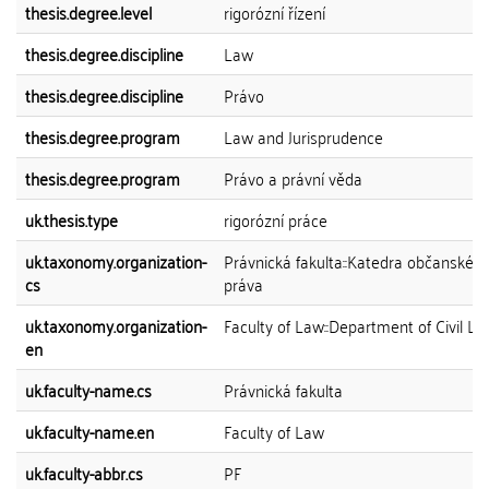
thesis.degree.level
rigorózní řízení
thesis.degree.discipline
Law
thesis.degree.discipline
Právo
thesis.degree.program
Law and Jurisprudence
thesis.degree.program
Právo a právní věda
uk.thesis.type
rigorózní práce
uk.taxonomy.organization-
Právnická fakulta::Katedra občanskéh
cs
práva
uk.taxonomy.organization-
Faculty of Law::Department of Civil L
en
uk.faculty-name.cs
Právnická fakulta
uk.faculty-name.en
Faculty of Law
uk.faculty-abbr.cs
PF