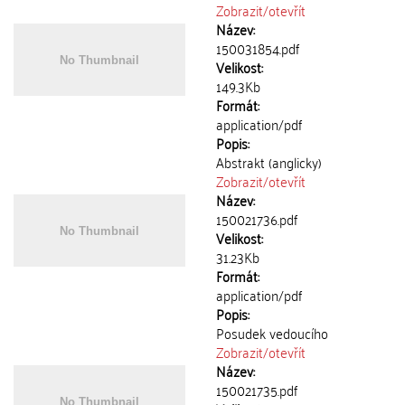
Zobrazit/
otevřít
Název:
150031854.pdf
Velikost:
149.3Kb
Formát:
application/pdf
Popis:
Abstrakt (anglicky)
Zobrazit/
otevřít
Název:
150021736.pdf
Velikost:
31.23Kb
Formát:
application/pdf
Popis:
Posudek vedoucího
Zobrazit/
otevřít
Název:
150021735.pdf