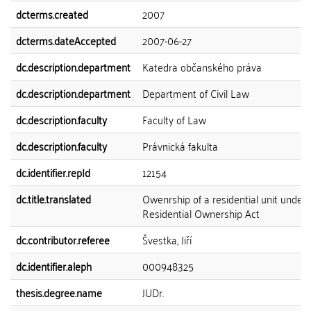
dcterms.created
2007
dcterms.dateAccepted
2007-06-27
dc.description.department
Katedra občanského práva
dc.description.department
Department of Civil Law
dc.description.faculty
Faculty of Law
dc.description.faculty
Právnická fakulta
dc.identifier.repId
12154
dc.title.translated
Owenrship of a residential unit unde 
Residential Ownership Act
dc.contributor.referee
Švestka, Jiří
dc.identifier.aleph
000948325
thesis.degree.name
JUDr.