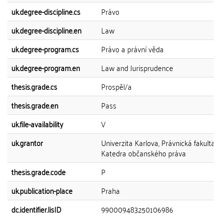
uk.degree-discipline.cs
Právo
uk.degree-discipline.en
Law
uk.degree-program.cs
Právo a právní věda
uk.degree-program.en
Law and Jurisprudence
thesis.grade.cs
Prospěl/a
thesis.grade.en
Pass
uk.file-availability
V
uk.grantor
Univerzita Karlova, Právnická fakulta,
Katedra občanského práva
thesis.grade.code
P
uk.publication-place
Praha
dc.identifier.lisID
990009483250106986