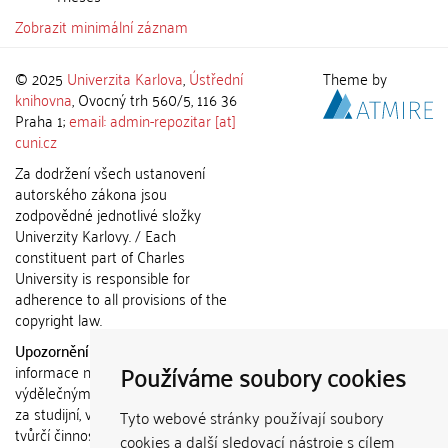
Zobrazit minimální záznam
© 2025
Univerzita Karlova
,
Ústřední
Theme by
knihovna
, Ovocný trh 560/5, 116 36
Praha 1;
email: admin-repozitar [at]
cuni.cz
Za dodržení všech ustanovení
autorského zákona jsou
zodpovědné jednotlivé složky
Univerzity Karlovy. / Each
constituent part of Charles
University is responsible for
adherence to all provisions of the
copyright law.
Upozornění / Notice:
Získané
Používáme soubory cookies
informace nemohou být použity k
výdělečným účelům nebo vydávány
za studijní, vědeckou nebo jinou
Tyto webové stránky používají soubory
tvůrčí činnost jiné osoby než autora.
cookies a další sledovací nástroje s cílem