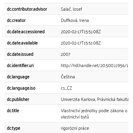
dc.contributor.advisor
Salač, Josef
dc.creator
Duffková, Irena
dc.date.accessioned
2020-02-17T15:51:08Z
dc.date.available
2020-02-17T15:51:08Z
dc.date.issued
2007
dc.identifier.uri
http://hdl.handle.net/20.500.11956/111
dc.language
Čeština
dc.language.iso
cs_CZ
dc.publisher
Univerzita Karlova, Právnická fakulta
dc.title
Vlastnictví jednotky podle zákona o
vlastnictví bytů
dc.type
rigorózní práce