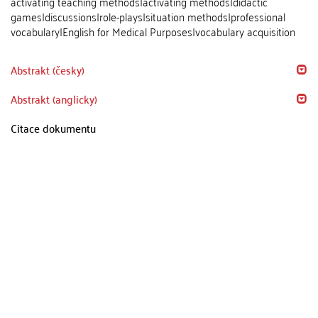
activating teaching methods|activating methods|didactic
games|discussions|role-plays|situation methods|professional
vocabulary|English for Medical Purposes|vocabulary acquisition
Abstrakt (česky)
Abstrakt (anglicky)
Citace dokumentu