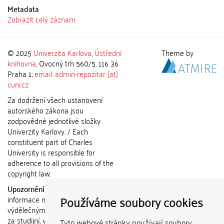
Metadata
Zobrazit celý záznam
© 2025
Univerzita Karlova
,
Ústřední
Theme by
knihovna
, Ovocný trh 560/5, 116 36
Praha 1;
email: admin-repozitar [at]
cuni.cz
Za dodržení všech ustanovení
autorského zákona jsou
zodpovědné jednotlivé složky
Univerzity Karlovy. / Each
constituent part of Charles
University is responsible for
adherence to all provisions of the
copyright law.
Upozornění / Notice:
Získané
Používáme soubory cookies
informace nemohou být použity k
výdělečným účelům nebo vydávány
za studijní, vědeckou nebo jinou
Tyto webové stránky používají soubory