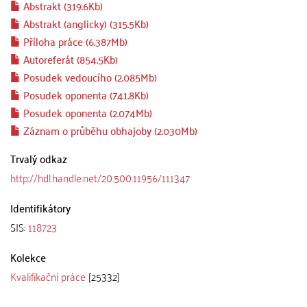
Abstrakt (319.6Kb)
Abstrakt (anglicky) (315.5Kb)
Příloha práce (6.387Mb)
Autoreferát (854.5Kb)
Posudek vedoucího (2.085Mb)
Posudek oponenta (741.8Kb)
Posudek oponenta (2.074Mb)
Záznam o průběhu obhajoby (2.030Mb)
Trvalý odkaz
http://hdl.handle.net/20.500.11956/111347
Identifikátory
SIS:
118723
Kolekce
Kvalifikační práce
[25332]