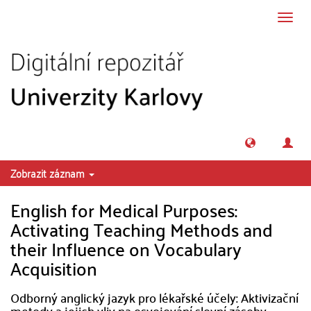
Přeskočit na obsah
Přepn
navig
Zobrazit záznam
English for Medical Purposes:
Activating Teaching Methods and
their Influence on Vocabulary
Acquisition
Odborný anglický jazyk pro lékařské účely: Aktivizační
metody a jejich vliv na osvojování slovní zásoby