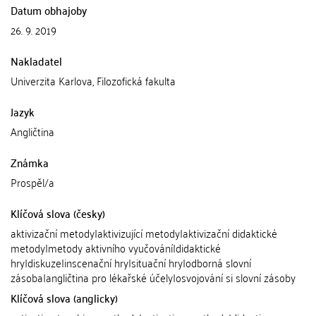
Datum obhajoby
26. 9. 2019
Nakladatel
Univerzita Karlova, Filozofická fakulta
Jazyk
Angličtina
Známka
Prospěl/a
Klíčová slova (česky)
aktivizační metody|aktivizující metody|aktivizační didaktické
metody|metody aktivního vyučování|didaktické
hry|diskuze|inscenační hry|situační hry|odborná slovní
zásoba|angličtina pro lékařské účely|osvojování si slovní zásoby
Klíčová slova (anglicky)