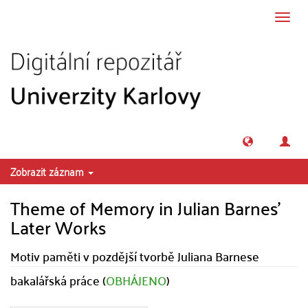
Přeskočit na obsah
Přepn
navig
Zobrazit záznam
Theme of Memory in Julian Barnes'
Later Works
Motiv paměti v pozdější tvorbě Juliana Barnese
bakalářská práce (
OBHÁJENO
)