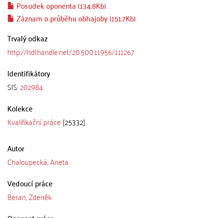
Posudek oponenta (134.8Kb)
Záznam o průběhu obhajoby (151.7Kb)
Trvalý odkaz
http://hdl.handle.net/20.500.11956/111267
Identifikátory
SIS:
202984
Kolekce
Kvalifikační práce
[25332]
Autor
Chaloupecká, Aneta
Vedoucí práce
Beran, Zdeněk
Oponent práce